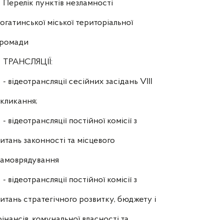
Перелік пунктів незламності
огатинської міської територіальної
громади
ТРАНСЛЯЦІЇ:
- відеотрансляції сесійних засідань VIII
кликання;
- відеотрансляції постійної комісії з
итань законності та місцевого
самоврядування
- відеотрансляції постійної комісії з
итань стратегічного розвитку, бюджету і
інансів, комунальної власності та