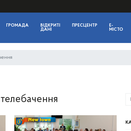
ГРОМАДА
ВІДКРИТІ
ПРЕСЦЕНТР
E-
ДАНІ
МІСТО
чення
-телебачення
КА