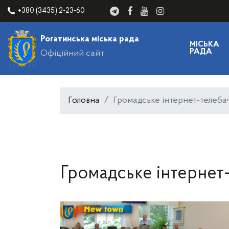
+380 (3435) 2-23-60
Рогатинська міська рада
МІСЬКА
РАДА
Офіційний сайт
Головна
Громадське інтернет-телеба
Громадське інтернет