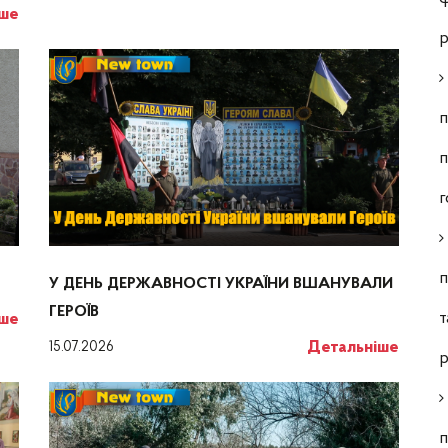
іше
р
п
п
г
п
У ДЕНЬ ДЕРЖАВНОСТІ УКРАЇНИ ВШАНУВАЛИ
ГЕРОЇВ
т
іше
Детальніше
15.07.2026
р
п