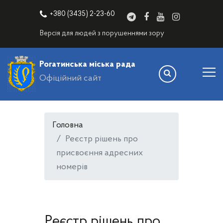
+380 (3435) 2-23-60
Версія для людей з порушеннями зору
Рогатинська міська рада
Офіційний сайт
Головна
Реєстр рішень про
присвоєння адресних
номерів
Реєстр рішень про