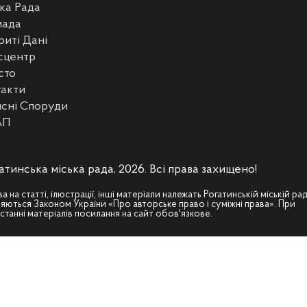
ка Рада
мада
риті Дані
сцентр
сто
такти
сні Споруди
АП
атинська міська рада, 2026. Всі права захищено!
ва на статті, ілюстрації, інші матеріали належать Рогатинській міській рад
яються Законом України «Про авторське право і суміжні права». При
станні матеріалів посилання на сайт обов'язкове.