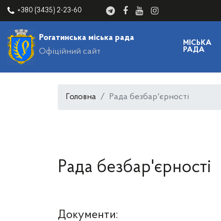
+380 (3435) 2-23-60
Рогатинська міська рада
МІСЬКА
РАДА
Офіційний сайт
Головна
Рада безбар'єрності
Рада безбар'єрності
Документи: