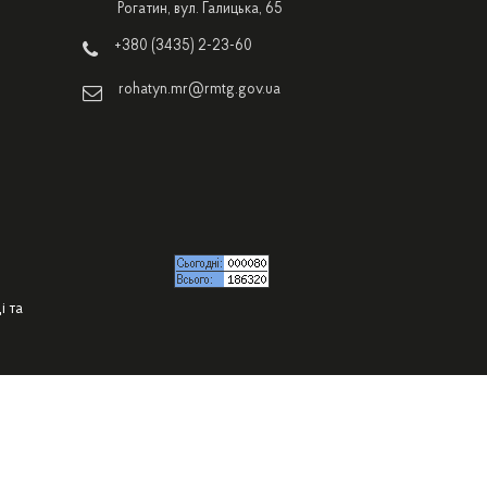
Рогатин, вул. Галицька, 65
+380 (3435) 2-23-60
rohatyn.mr@rmtg.gov.ua
і та