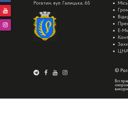
Рогатин, вул. Галицька, 65
Місь
Гро
Відк
Пре
E-Мі
Кон
Захи
ЦН
© Рог
Всі пра
охорон
викори