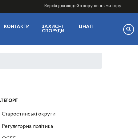
Версія для людей з порушеннями зору
КОНТАКТИ
ЗАХИСНІ
ЦНАП
СПОРУДИ
ТЕГОРІЇ
Старостинські округи
Регуляторна політика