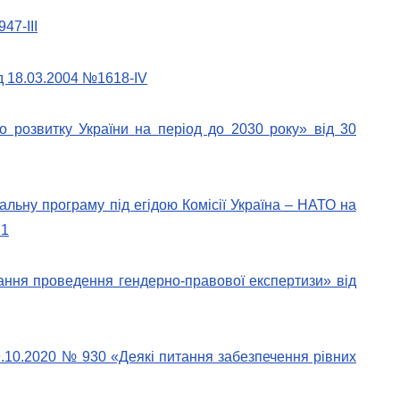
47-III
д 18.03.2004 №1618-IV
о розвитку України на період до 2030 року» від 30
альну програму під егідою Комісії Україна – НАТО на
21
тання проведення гендерно-правової експертизи» від
09.10.2020 № 930 «Деякі питання забезпечення рівних