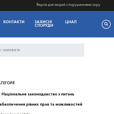
Версія для людей з порушеннями зору
КОНТАКТИ
ЗАХИСНІ
ЦНАП
СПОРУДИ
 чоловіків
ТЕГОРІЇ
Національне законодавство з питань
абезпечення рівних прав та можливостей