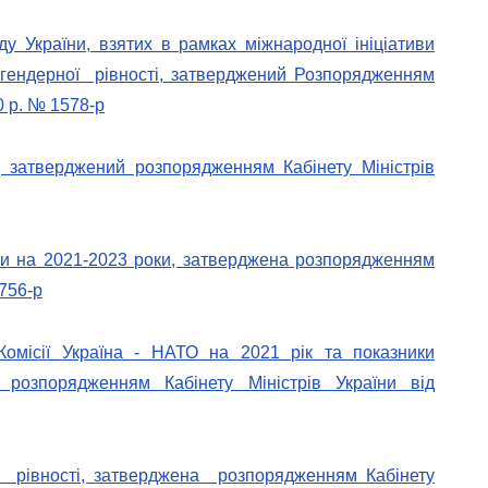
ду України, взятих в рамках міжнародної ініціативи
ендерної рівності, затверджений Розпорядженням
0 р. № 1578-р
, затверджений розпорядженням Кабінету Міністрів
ни на 2021-2023 роки, затверджена розпорядженням
 756-р
Комісії Україна - НАТО на 2021 рік та показники
 розпорядженням Кабінету Міністрів України від
ї рівності, затверджена розпорядженням Кабінету