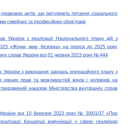
-правових актів, що регулюють питання соціального
ми сімейних та професійних обов’язків
ав України з реалізації Національного плану дій з
25 «Жінки, мир, безпека» на період до 2025 року,
ніх справ України від 01 червня 2023 року № 444
в України з виконання завдань операційного плану з
ня рівних прав та можливостей жінок і чоловіків на
атверджений наказом Міністерства внутрішніх справ
 України від 10 березня 2023 року № 39/01/37 «Про
еалізації Концепції комунікації у сфері гендерної