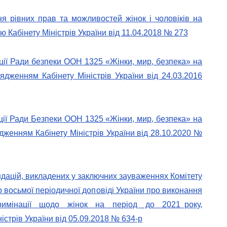
я рівних прав та можливостей жінок і чоловіків на
 Кабінету Міністрів України від 11.04.2018 № 273
ції Ради безпеки ООН 1325 «Жінки, мир, безпека» на
ядженням Кабінету Міністрів України від 24.03.2016
ції Ради Безпеки ООН 1325 «Жінки, мир, безпека» на
дженням Кабінету Міністрів України від 28.10.2020 №
дацій, викладених у заключних зауваженнях Комітету
о восьмої періодичної доповіді України про виконання
скримінації щодо жінок на період до 2021 року,
стрів України від 05.09.2018 № 634-р