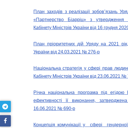
План заходів з реалізації зобов’язань Уря
«Партнерство Біарріц» з утвердження г
Кабінету Міністрів України від 16 грудня 202
План пріоритетних дій Уряду на 2021 рік
України від 24.03.2021 № 276-р
Національна стратегія у сфері прав люди
Кабінету Міністрів України від 23.06.2021 №
Річна національна програма під егідою 
ефективності її виконання, затверджена
16.06.2021 № 690-р
Концепція комунікації у сфері гендерно