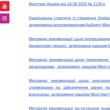
Міністрів України від 16.09.2020 № 1128-р
Національна стратегія із створення безбар
затверджена розпорядженням Кабінету Мініс
Методичні рекомендації щодо впровадження
бюджетному процесі, затверджені наказом Мі
Методичні рекомендації щодо проведення
організаціями, затверджені наказом Міністе
Методичні рекомендації щодо внесенн
спрямованих на забезпечення рівних пр
відносинах, затверджені наказом Міністерст
Методичні рекомендації застосування генде