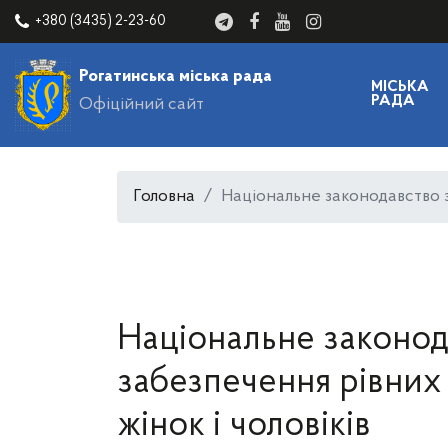
+380 (3435) 2-23-60
Рогатинська міська рада
МІСЬКА
РАДА
Офіційний сайт
Головна
Національне законодавство з
Національне законод
забезпечення рівних
жінок і чоловіків