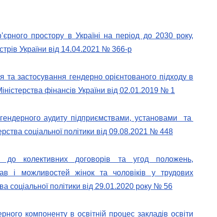
’єрного простору в Україні на період до 2030 року,
трів України від 14.04.2021 № 366-р
 та застосування гендерно орієнтованого підходу в
ністерства фінансів України від 02.01.2019 № 1
 гендерного аудиту підприємствами, установами та
рства соціальної політики від 09.08.2021 № 448
я до колективних договорів та угод положень,
ав і можливостей жінок та чоловіків у трудових
ва соціальної політики від 29.01.2020 року № 56
рного компоненту в освітній процес закладів освіти