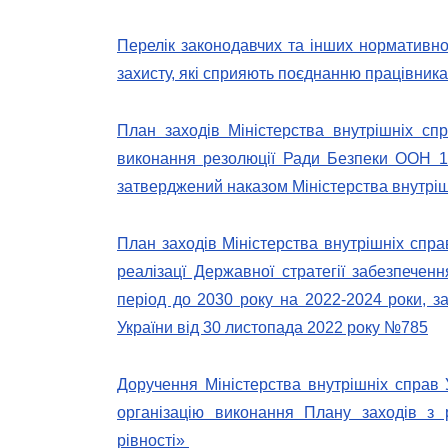
Перелік законодавчих та інших нормативно
захисту, які сприяють поєднанню працівника
План заходів Міністерства внутрішніх спр
виконання резолюції Ради Безпеки ООН 13
затверджений наказом Міністерства внутріш
План заходів Міністерства внутрішніх спра
реалізацї Державної стратегії забезпечен
період до 2030 року на 2022-2024 роки, з
України від 30 листопада 2022 року №785
Доручення Міністерства внутрішніх справ
організацію виконання Плану заходів з р
рівності»