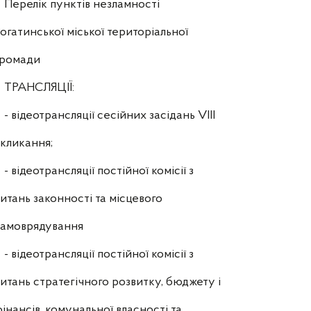
Перелік пунктів незламності
огатинської міської територіальної
громади
ТРАНСЛЯЦІЇ:
- відеотрансляції сесійних засідань VIII
кликання;
- відеотрансляції постійної комісії з
итань законності та місцевого
самоврядування
- відеотрансляції постійної комісії з
итань стратегічного розвитку, бюджету і
інансів, комунальної власності та