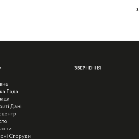
з
Ю
ЗВЕРНЕННЯ
вна
ка Рада
мада
риті Дані
сцентр
сто
такти
сні Споруди