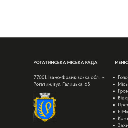
РОГАТИНСЬКА МІСЬКА РАДА
МЕН
77001, Івано-Франківська обл., м.
Голо
Рогатин, вул. Галицька, 65
Місь
Гро
Відк
Пре
E-Мі
Кон
Захи