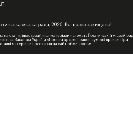
АП
атинська міська рада, 2026. Всі права захищено!
ва на статті, ілюстрації, інші матеріали належать Рогатинській міській рад
яються Законом України «Про авторське право і суміжні права». При
станні матеріалів посилання на сайт обов'язкове.