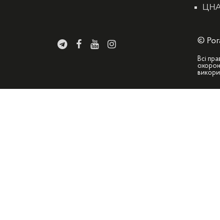
ЦН
© Рог
Всі пра
охорон
викори