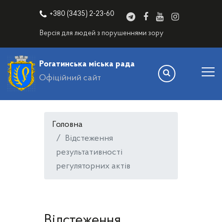
+380 (3435) 2-23-60
Версія для людей з порушеннями зору
Рогатинська міська рада
Офіційний сайт
Головна
Відстеження
результативності
регуляторних актів
Відстеження