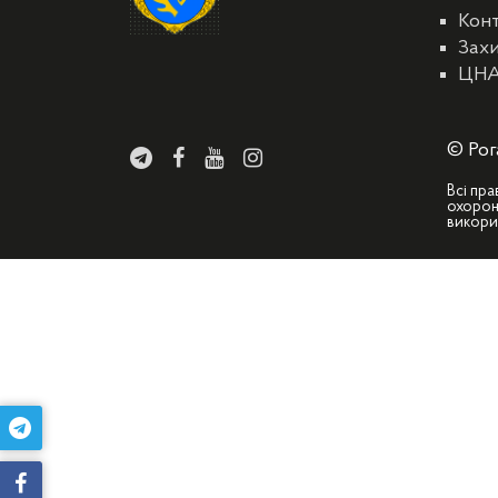
Кон
Захи
ЦН
© Рог
Всі пра
охорон
викори