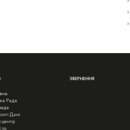
Ю
ЗВЕРНЕННЯ
вна
ка Рада
мада
риті Дані
сцентр
сто