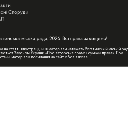
такти
сні Споруди
АП
атинська міська рада, 2026. Всі права захищено!
ва на статті, ілюстрації, інші матеріали належать Рогатинській міській рад
яються Законом України «Про авторське право і суміжні права». При
станні матеріалів посилання на сайт обов'язкове.