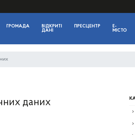
ГРОМАДА
ВІДКРИТІ
ПРЕСЦЕНТР
E-
ДАНІ
МІСТО
аних
КА
ічних даних