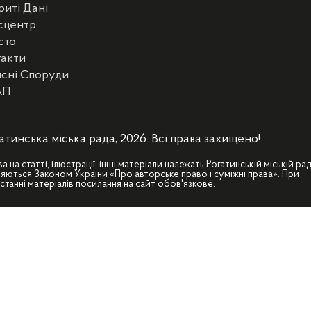
риті Дані
сцентр
сто
такти
сні Споруди
АП
атинська міська рада, 2026. Всі права захищено!
ва на статті, ілюстрації, інші матеріали належать Рогатинській міській рад
яються Законом України «Про авторське право і суміжні права». При
станні матеріалів посилання на сайт обов'язкове.