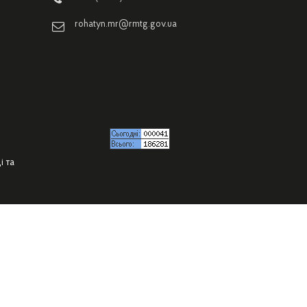
rohatyn.mr@rmtg.gov.ua
і та