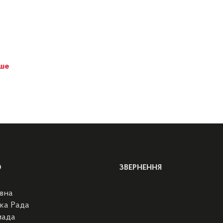
іше
Ю
ЗВЕРНЕННЯ
вна
ка Рада
мада