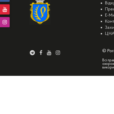
Відк
Пре
E-Мі
Кон
Захи
ЦН
© Рог
Всі пра
охорон
викори