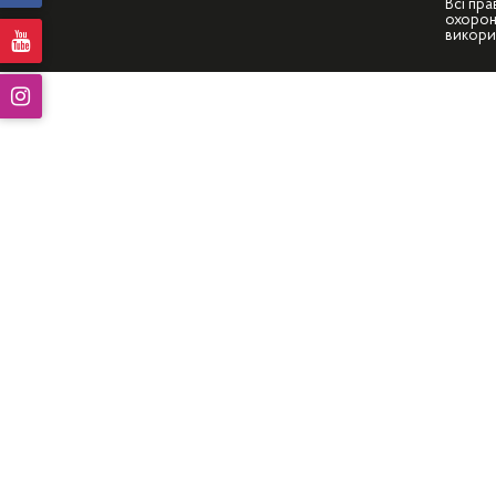
Всі пра
охорон
викори