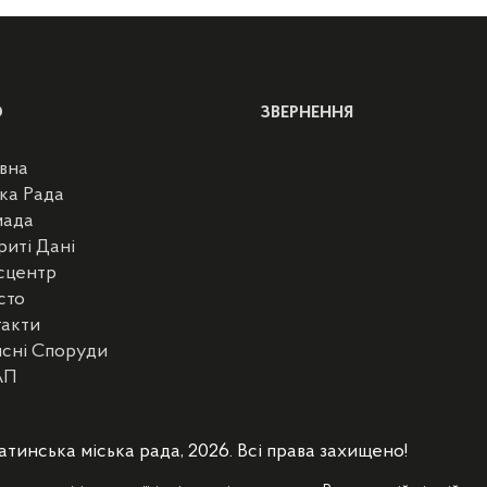
Ю
ЗВЕРНЕННЯ
вна
ка Рада
мада
риті Дані
сцентр
сто
такти
сні Споруди
АП
атинська міська рада, 2026. Всі права захищено!