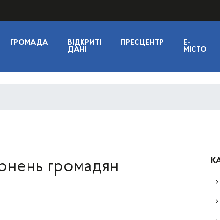
ГРОМАДА
ВІДКРИТІ
ПРЕСЦЕНТР
E-
ДАНІ
МІСТО
КА
рнень громадян