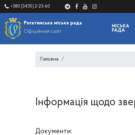
+380 (3435) 2-23-60
Рогатинська міська рада
МІСЬКА
РАДА
Офіційний сайт
Головна
Інформація щодо зве
Документи: