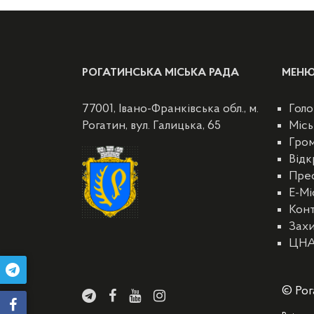
РОГАТИНСЬКА МІСЬКА РАДА
МЕН
77001, Івано-Франківська обл., м.
Голо
Рогатин, вул. Галицька, 65
Місь
Гро
Відк
Пре
E-Мі
Кон
Захи
ЦН
© Рог