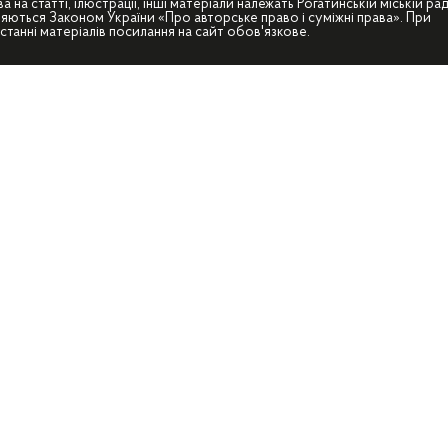
ва на статті, ілюстрації, інші матеріали належать Рогатинській міській рад
яються Законом України «Про авторське право і суміжні права». При
станні матеріалів посилання на сайт обов'язкове.