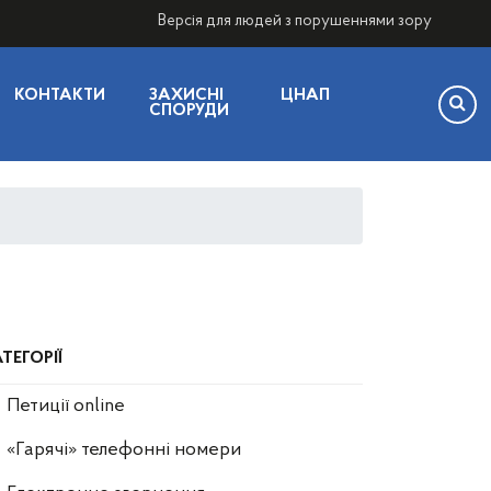
Версія для людей з порушеннями зору
КОНТАКТИ
ЗАХИСНІ
ЦНАП
СПОРУДИ
ТЕГОРІЇ
Петиції online
«Гарячі» телефонні номери