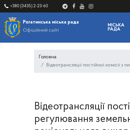
+380 (3435) 2-23-60
Рогатинська міська рада
МІСЬКА
РАДА
Офіційний сайт
Головна
Відеотрансляції постійної комісії з
Відеотрансляції пості
регулювання земельн