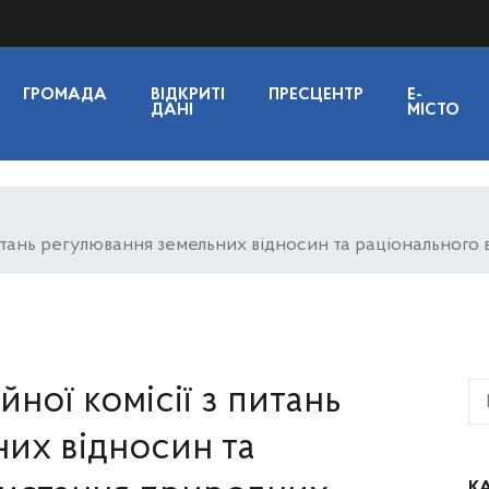
ГРОМАДА
ВІДКРИТІ
ПРЕСЦЕНТР
E-
ДАНІ
МІСТО
 питань регулювання земельних відносин та раціональног
йної комісії з питань
их відносин та
КА