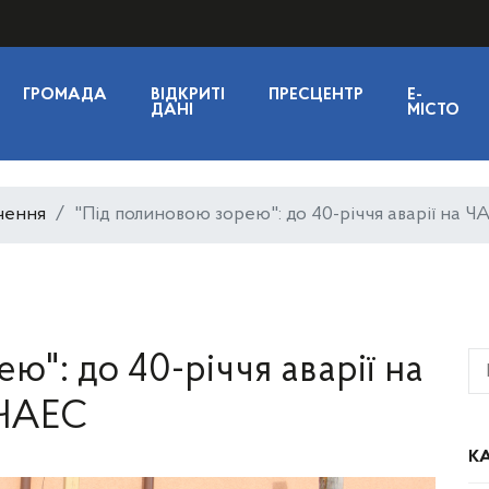
ГРОМАДА
ВІДКРИТІ
ПРЕСЦЕНТР
E-
ДАНІ
МІСТО
чення
"Під полиновою зорею": до 40-річчя аварії на Ч
ю": до 40-річчя аварії на
ЧАЕС
КА