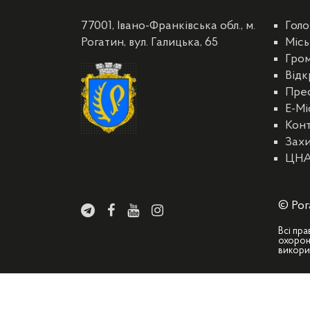
77001, Івано-Франківська обл., м.
Голо
Рогатин, вул. Галицька, 65
Місь
Гро
Відк
Пре
E-Мі
Кон
Захи
ЦН
© Рог
Всі пра
охорон
викори