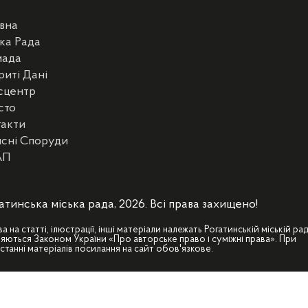
вна
ка Рада
мада
риті Дані
сцентр
сто
такти
сні Споруди
АП
атинська міська рада, 2026. Всі права захищено!
ва на статті, ілюстрації, інші матеріали належать Рогатинській міській рад
яються Законом України «Про авторське право і суміжні права». При
станні матеріалів посилання на сайт обов'язкове.