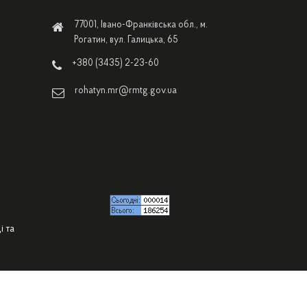
77001, Івано-Франківська обл., м.
Рогатин, вул. Галицька, 65
+380 (3435) 2-23-60
rohatyn.mr@rmtg.gov.ua
і та