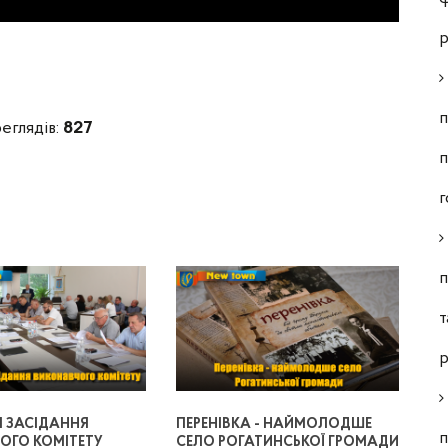
р
п
еглядів:
827
п
г
п
т
р
Я ЗАСІДАННЯ
ПЕРЕНІВКА - НАЙМОЛОДШЕ
п
ОГО КОМІТЕТУ
СЕЛО РОГАТИНСЬКОЇ ГРОМАДИ