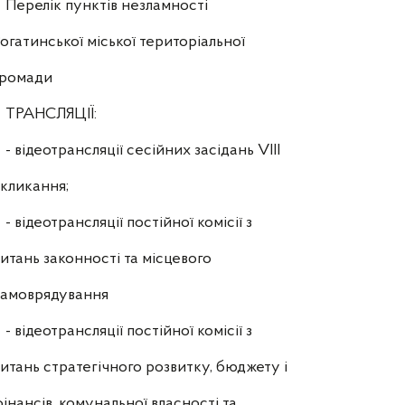
Перелік пунктів незламності
огатинської міської територіальної
громади
ТРАНСЛЯЦІЇ:
- відеотрансляції сесійних засідань VIII
кликання;
- відеотрансляції постійної комісії з
итань законності та місцевого
самоврядування
- відеотрансляції постійної комісії з
итань стратегічного розвитку, бюджету і
інансів, комунальної власності та