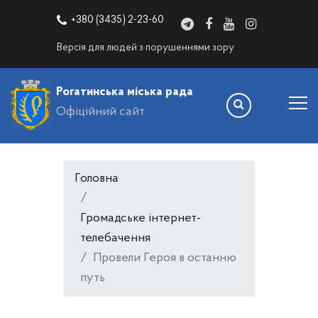
+380 (3435) 2-23-60
Версія для людей з порушеннями зору
Рогатинська міська рада
Офіційний сайт
Головна
Громадське інтернет-
телебачення
Провели Героя в останню
путь