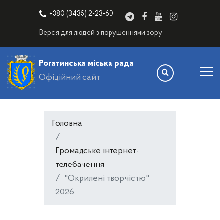
+380 (3435) 2-23-60
Версія для людей з порушеннями зору
Рогатинська міська рада
Офіційний сайт
Головна
Громадське інтернет-
телебачення
"Окрилені творчістю"
2026