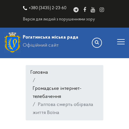
+380 (3435) 2-23-60
Версія для людей з порушеннями зору
Рогатинська міська рада
Офіційний сайт
Головна
Громадське інтернет-
телебачення
Раптова смерть обірвала
життя Воїна