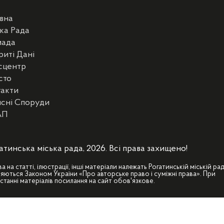
вна
ка Рада
мада
риті Дані
сцентр
сто
такти
сні Споруди
АП
атинська міська рада, 2026. Всі права захищено!
ва на статті, ілюстрації, інші матеріали належать Рогатинській міській рад
яються Законом України «Про авторське право і суміжні права». При
станні матеріалів посилання на сайт обов'язкове.