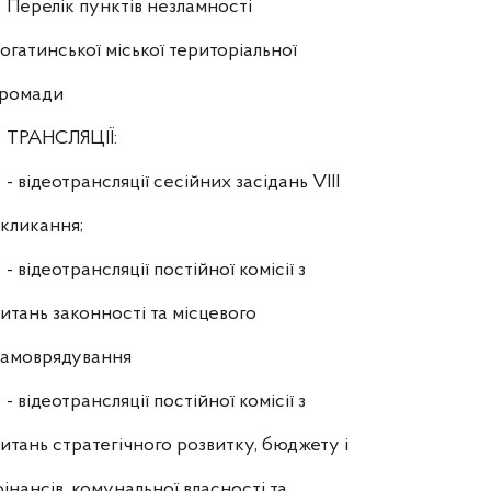
Перелік пунктів незламності
огатинської міської територіальної
громади
ТРАНСЛЯЦІЇ:
- відеотрансляції сесійних засідань VIII
кликання;
- відеотрансляції постійної комісії з
итань законності та місцевого
самоврядування
- відеотрансляції постійної комісії з
итань стратегічного розвитку, бюджету і
інансів, комунальної власності та