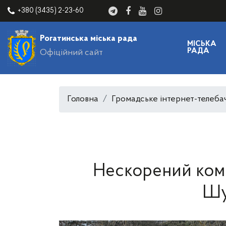
+380 (3435) 2-23-60
Рогатинська міська рада
МІСЬКА
РАДА
Офіційний сайт
Головна
Громадське інтернет-телеба
Нескорений кома
Шу