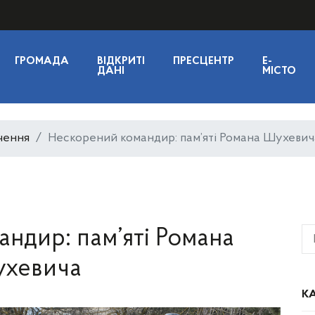
ГРОМАДА
ВІДКРИТІ
ПРЕСЦЕНТР
E-
ДАНІ
МІСТО
чення
Нескорений командир: пам’яті Романа Шухевич
ндир: пам’яті Романа
хевича
КА