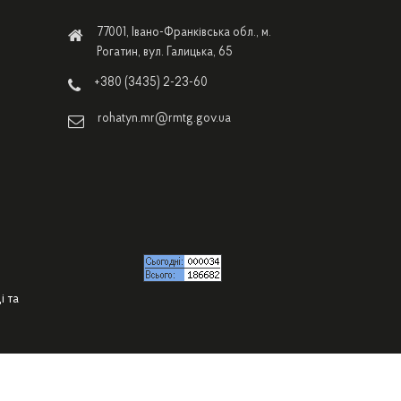
77001, Івано-Франківська обл., м.
Рогатин, вул. Галицька, 65
+380 (3435) 2-23-60
rohatyn.mr@rmtg.gov.ua
і та