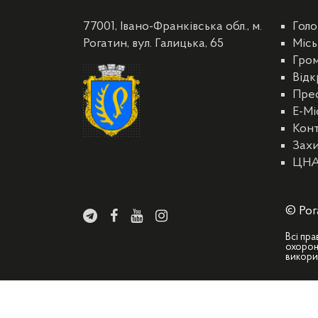
77001, Івано-Франківська обл., м.
Голо
Рогатин, вул. Галицька, 65
Місь
Гро
Відк
Пре
E-Мі
Кон
Захи
ЦН
© Рог
Всі пра
охорон
викори