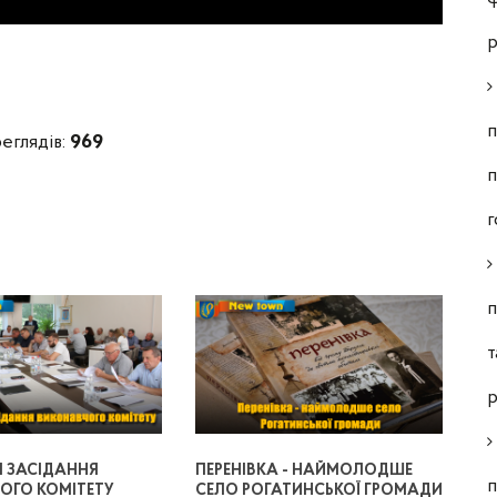
р
п
еглядів:
969
п
г
п
т
р
Я ЗАСІДАННЯ
ПЕРЕНІВКА - НАЙМОЛОДШЕ
п
ОГО КОМІТЕТУ
СЕЛО РОГАТИНСЬКОЇ ГРОМАДИ