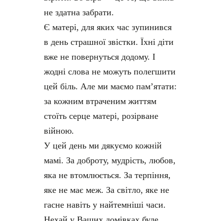
не здатна забрати.
Є матері, для яких час зупинився
в день страшної звістки. Їхні діти
вже не повернуться додому. І
жодні слова не можуть полегшити
цей біль. Але ми маємо пам’ятати:
за кожним втраченим життям
стоїть серце матері, розірване
війною.
У цей день ми дякуємо кожній
мамі. За доброту, мудрість, любов,
яка не втомлюється. За терпіння,
яке не має меж. За світло, яке не
гасне навіть у найтемніші часи.
Нехай у Ваших домівках буде