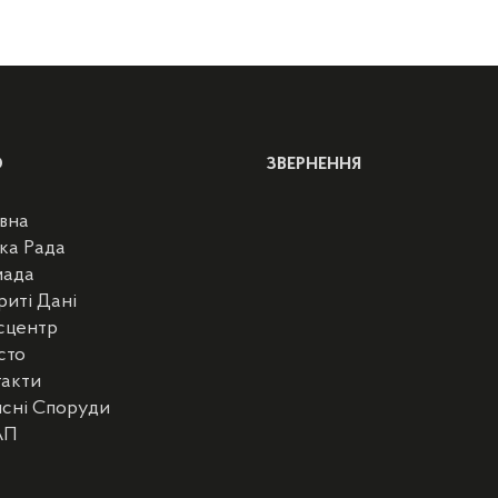
Ю
ЗВЕРНЕННЯ
вна
ка Рада
мада
риті Дані
сцентр
сто
такти
сні Споруди
АП