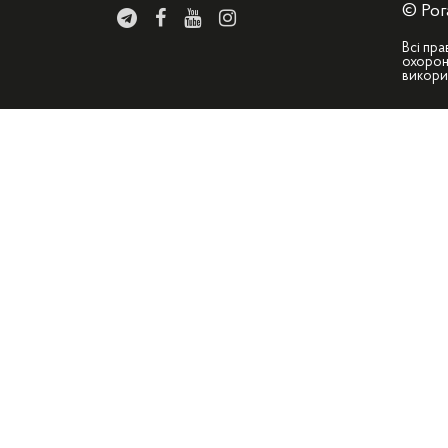
© Рог
Всі пра
охорон
викори