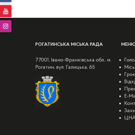
РОГАТИНСЬКА МІСЬКА РАДА
МЕН
77001, Івано-Франківська обл., м.
Голо
Рогатин, вул. Галицька, 65
Місь
Гро
Відк
Пре
E-Мі
Кон
Захи
ЦН