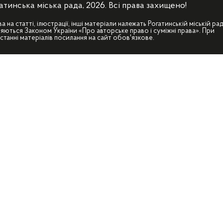
атинська міська рада, 2026. Всі права захищено!
ва на статті, ілюстрації, інші матеріали належать Рогатинській міській рад
яються Законом України «Про авторське право і суміжні права». При
станні матеріалів посилання на сайт обов'язкове.