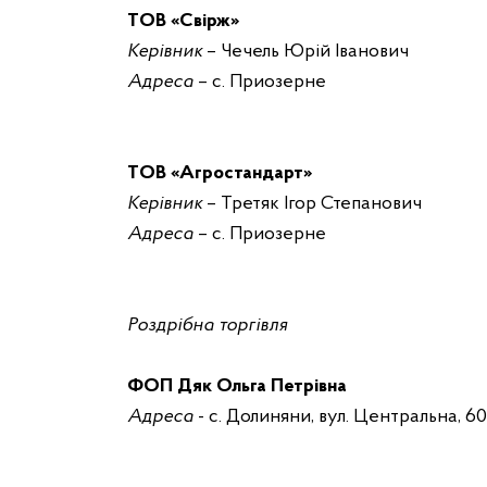
Т
ОВ
«Свірж»
Керівник
– Чечель Юрій Іванович
Адреса
– с. Приозерне
Т
ОВ
«Агростандарт»
Керівник
– Третяк Ігор Степанович
Адреса
– с. Приозерне
Р
оздрібна торгівля
ФОП Дяк Ольга Петрівна
Адреса
- с. Долиняни, вул. Центральна, 60