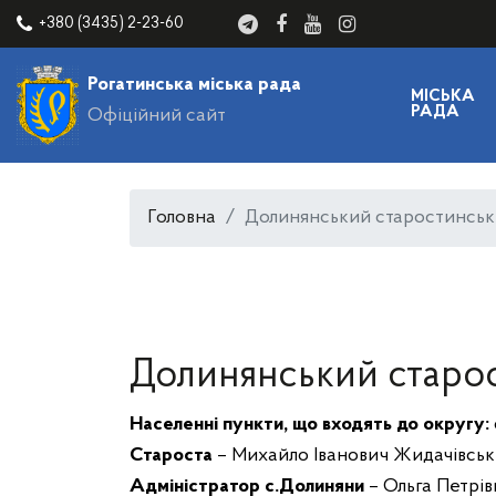
+380 (3435) 2-23-60
Рогатинська міська рада
МІСЬКА
РАДА
Офіційний сайт
Головна
Долинянський старостинськ
Долинянський старо
Населенні пункти, що входять до округу:
Староста
– Михайло Іванович Жидачівськ
Адміністратор с.Долиняни
– Ольга Петрів