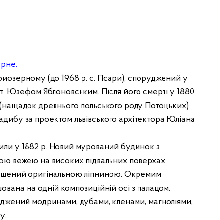
ерне.
риозерному (до 1968 р. с. Псари), споруджений у
 ст. Юзефом Яблоновським. Після його смерті у 1880
й (нащадок древнього польського роду Потоцьких)
адибу за проектом львівського архітектора Юліана
или у 1882 р. Новий мурований будинок з
ою вежею на високих підвальних поверхах
рашений оригінальною ліпниною. Окремим
ована на одній композиційній осі з палацом.
джений модринами, дубами, кленами, магноліями,
у.