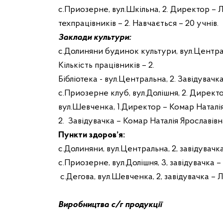
c.Приозерне, вул.Шкільна, 2. Директор – Ли
техпрацівників – 2. Навчається – 20 учнів.
Заклади культури:
c.Долиняни будинок культури, вул.Центра
Кількість працівників – 2.
Бібліотека
-
вул.Центральна, 2. Завідувачка
с.Приозерне клуб, вул.Долішня, 2. Директ
вул.Шевченка, 1.Директор – Комар Наталія
2
.
З
авідувачка – Комар Наталія Ярославівн
Пункти здоров’я:
с.Долиняни, вул.Центральна, 2, завідувачка
с.Приозерне, вул.Долішня, 3,
завідувачка
–
с.Дегова, вул.Шевченка, 2,
завідувачка
– Л
В
иробництв
а
с/г продукції