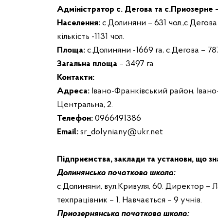
Адміністратор с. Дегова та с.Приозерне
–
Населення
:
с.Долиняни – 631 чол.,с.Дегова 
кількість -1131 чол.
Площа
:
с.Долиняни -1669 га, c.Дегова – 787
Загальна площа
– 3497 га
Контакти:
Адреса:
Івано-Франківський район, Івано-
Центральна
,
2
.
Телефон:
0966491386
Email:
sr_dolyniany@ukr.net
Підприємства, заклади та установи, що зн
Долинянська початкова школа:
с.Долиняни, вул.Кривуля, 60. Директор – Ла
техпрацівник – 1. Навчається – 9 учнів.
Приозернянська початкова школа: