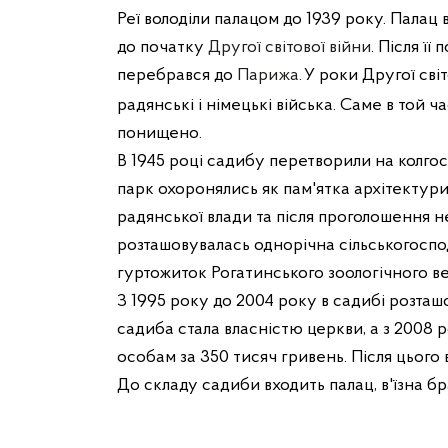
Реї володіли палацом до 1939 року.
Палац 
до початку
Другої світової війни
. Після її
перебрався до
Парижа
.
У роки Другої сві
радянські і німецькі війська. Саме в той ч
понищено.
В 1945 році садибу перетворили на колго
парк охоронялись як пам'ятка архітектур
радянської влади та після
проголошення н
розташовувалась однорічна сільськогосп
гуртожиток
Рогатинського зоологічного ве
З
1995
року до
2004
року в садибі розташ
садиба стала власністю церкви, а з
2008
р
особам за 350 тисяч
гривень
. Після цього
До складу садиби входить палац, в'їзна б