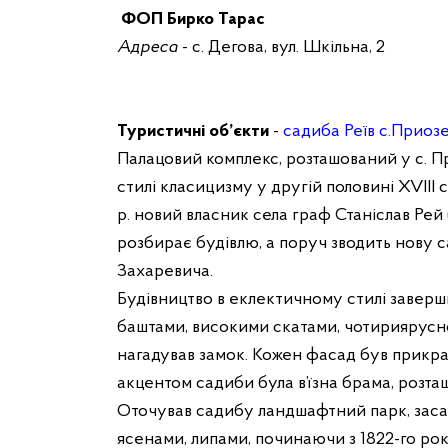
ФОП Бирко Тарас
Адреса
- с. Дегова, вул. Шкільна, 2
Туристичні об’єкти
-
садиба Реїв с.Приоз
Палацовий комплекс, розташований у с. П
стилі класицизму у другій половині XVIII
р. новий власник села граф Станіслав Ре
розбирає будівлю, а поруч зводить нову с
Захаревича.
Будівництво в еклектичному стилі заверш
баштами, високими скатами, чотириярусн
нагадував замок. Кожен фасад був прик
акцентом садиби була в’їзна брама, розташ
Оточував садибу ландшафтний парк, заса
ясенами, липами, починаючи з 1822-го рок