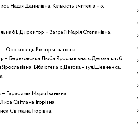
са Надія Данилівна. Кількість вчителів – 5.
льна,61. Директор – Заграй Марія Степанівна.
 – Онісковець Вікторія Іванівна.
ор – Березовська Люба Ярославівна. с.Дегова клуб
 Ярославівна. Бібліотека с.Дегова
-
вул.Шевченка,
а.
 – Гарасимів Марія Іванівна.
 Лиса Світлана Ігорівна.
иса Світлана Ігорівна.