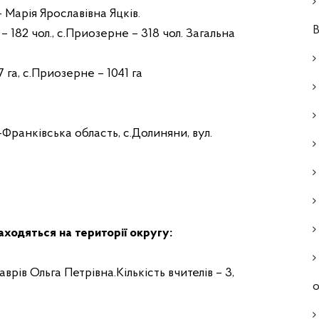
 Марія Ярославівна Яцків.
В
– 182 чол., с.Приозерне – 318 чол. Загальна
 га, с.Приозерне – 1041 га
Франківська область, с.Долиняни, вул.
аходяться на території округу
:
врів Ольга Петрівна.Кількість вчителів – 3,