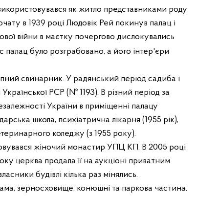
використовувався як житло представниками роду
 почату в
1939
році Людовік Рей покинув палац і
тової війни в маєтку почергово дислокувались
ас палац було розграбовано, а його інтер'єри
спний свинарник. У радянський період садиба і
и
Української РСР
(№
1193
). В різний період за
езалежності України
в приміщенні палацу
одарська школа,
психіатрична
лікарня (
1955
рік),
теринарного коледжу (з 1955 року).
овувався
жіночий монастир
УПЦ КП
. В 2005 році
оку церква продала її на
аукціоні
приватним
 власники будівлі кілька раз мінялись.
рама,
зерносховище
,
конюшні
та паркова частина.