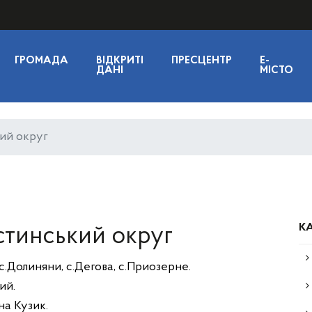
ГРОМАДА
ВІДКРИТІ
ПРЕСЦЕНТР
E-
ДАНІ
МІСТО
ий округ
КА
стинський округ
c.Долиняни, с.Дегова, с.Приозерне.
ий.
на Кузик.