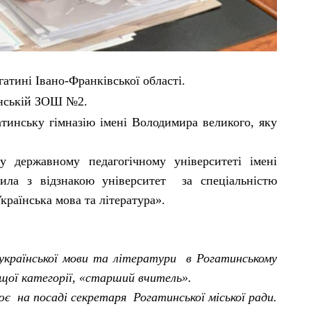
гатині Івано-Франківської області.
тинській ЗОШ №2.
атинську гімназію імені Володимира великого, яку
у державному педагогічному університеті імені
ила з відзнакою університет за спеціальністю
Українська мова та література».
української мови та літератури в Рогатинському
ищої категорії, «старший вчитель».
ює на посаді секретаря Рогатинської міської ради.