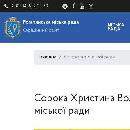
+380 (3435) 2-23-60
Рогатинська міська рада
МІСЬКА
РАДА
Офіційний сайт
Головна
Секретар міської ради
Сорока Христина Вол
міської ради