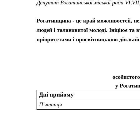
Депутат Рогатинської міської ради VI,VII,
Рогатинщина - це край можливостей, не
людей і талановитої молоді. Ініціює та 
пріоритетами і просвітницькою діяльні
особистог
у Рогатин
Дні прийому
П'ятниця