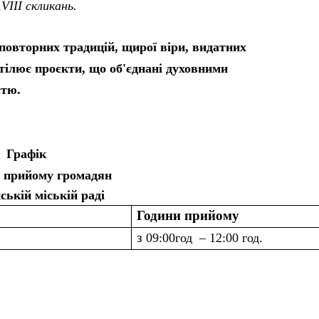
VIII скликань.
повторних традицій, щирої віри, видатних
втілює проєкти, що об'єднані духовними
стю.
Графік
о прийому громадян
ській міській раді
Години прийому
з
09:00год – 12:00 год.