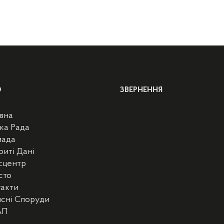
Ю
ЗВЕРНЕННЯ
вна
ка Рада
мада
риті Дані
сцентр
сто
такти
сні Споруди
АП