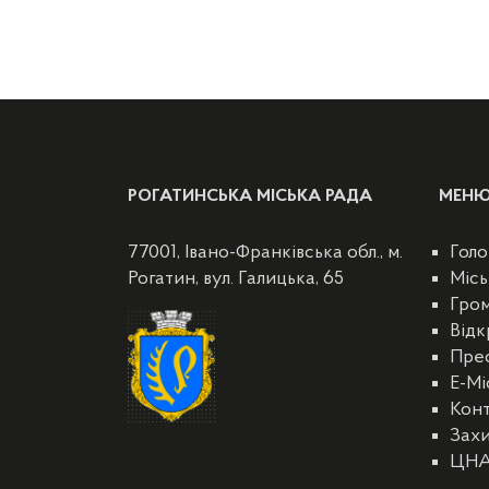
РОГАТИНСЬКА МІСЬКА РАДА
МЕН
77001, Івано-Франківська обл., м.
Голо
Рогатин, вул. Галицька, 65
Місь
Гро
Відк
Пре
E-Мі
Кон
Захи
ЦН