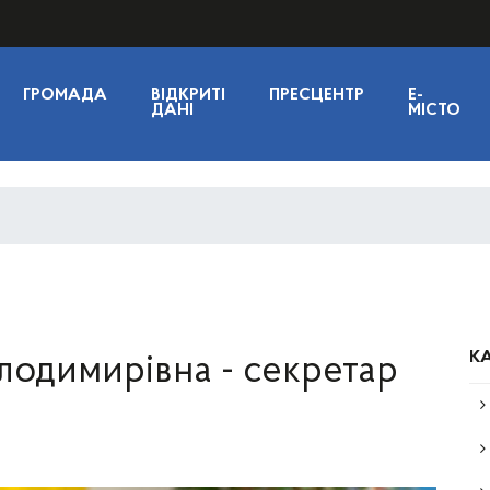
ГРОМАДА
ВІДКРИТІ
ПРЕСЦЕНТР
E-
ДАНІ
МІСТО
КА
одимирівна - секретар