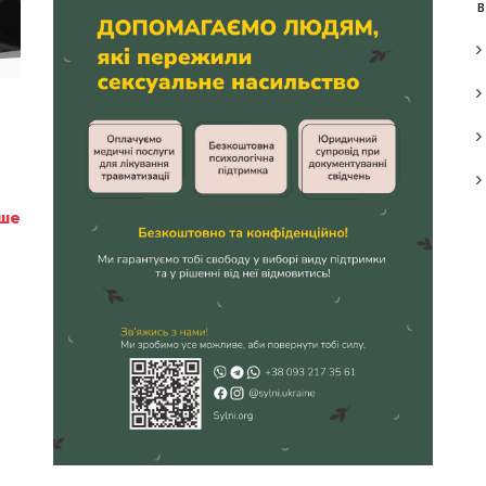
в
іше