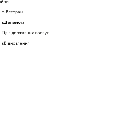
ійни
е-Ветеран
єДопомога
Гід з державних послуг
єВідновлення