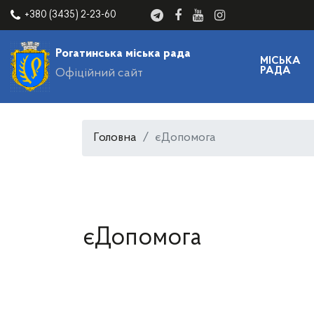
+380 (3435) 2-23-60
Рогатинська міська рада
МІСЬКА
РАДА
Офіційний сайт
Головна
єДопомога
єДопомога