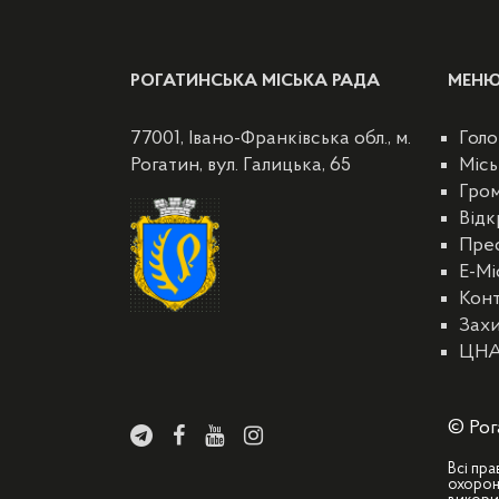
РОГАТИНСЬКА МІСЬКА РАДА
МЕН
77001, Івано-Франківська обл., м.
Голо
Рогатин, вул. Галицька, 65
Місь
Гро
Відк
Пре
E-Мі
Кон
Захи
ЦН
© Рог
Всі пра
охорон