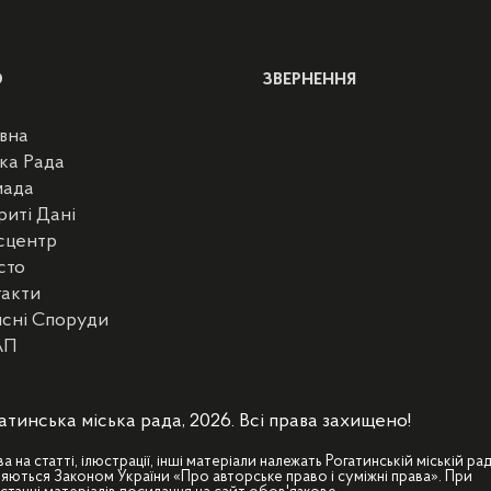
Ю
ЗВЕРНЕННЯ
вна
ка Рада
мада
риті Дані
сцентр
сто
такти
сні Споруди
АП
атинська міська рада, 2026. Всі права захищено!
ва на статті, ілюстрації, інші матеріали належать Рогатинській міській рад
яються Законом України «Про авторське право і суміжні права». При