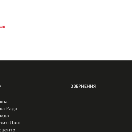
іше
Ю
ЗВЕРНЕННЯ
вна
ка Рада
мада
риті Дані
сцентр