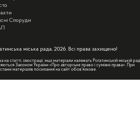
сто
такти
сні Споруди
АП
атинська міська рада, 2026. Всі права захищено!
ва на статті, ілюстрації, інші матеріали належать Рогатинській міській рад
яються Законом України «Про авторське право і суміжні права». При
станні матеріалів посилання на сайт обов'язкове.