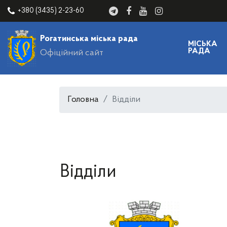
+380 (3435) 2-23-60
Рогатинська міська рада
МІСЬКА
РАДА
Офіційний сайт
Головна
Відділи
Відділи