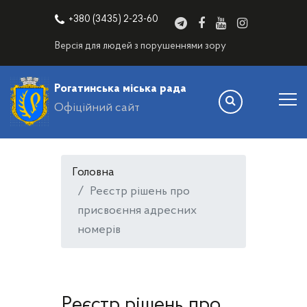
+380 (3435) 2-23-60
Версія для людей з порушеннями зору
Рогатинська міська рада
Офіційний сайт
Головна
Реєстр рішень про
присвоєння адресних
номерів
Реєстр рішень про