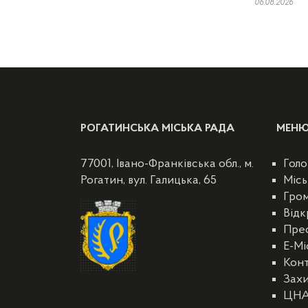
06.08.2026
РОГАТИНСЬКА МІСЬКА РАДА
МЕН
77001, Івано-Франківська обл., м.
Голо
Рогатин, вул. Галицька, 65
Місь
Гро
Відк
Пре
E-Мі
Кон
Захи
ЦН