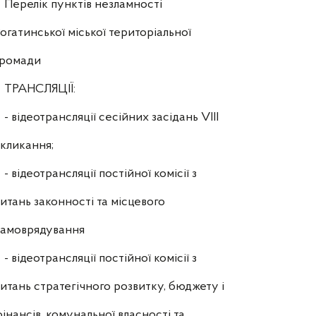
Перелік пунктів незламності
огатинської міської територіальної
громади
ТРАНСЛЯЦІЇ:
- відеотрансляції сесійних засідань VIII
кликання;
- відеотрансляції постійної комісії з
итань законності та місцевого
самоврядування
- відеотрансляції постійної комісії з
итань стратегічного розвитку, бюджету і
інансів, комунальної власності та