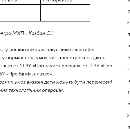
10 днів
РН Коректор
р
-Агро МХП»: Казбан С.І.
п
п
исту рослин використовує лише ліцензійні
г
 у нормах та за умов, які зареєстровані і діють
ідно ст. 21 ЗУ «Про захист рослин», ст. 11 ЗУ «Про
0 ЗУ «Про бджільництво».
п
одних умов вказані дати можуть бути перенесені
ня технологічних операцій.
т
р
п