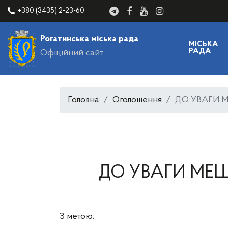
+380 (3435) 2-23-60
Рогатинська міська рада
МІСЬКА
РАДА
Офіційний сайт
Головна
Оголошення
ДО УВАГИ 
ДО УВАГИ МЕ
З метою: