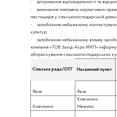
·
дотримання відповідальності та відкри
·
виконання положень нормативно-прав
пестицидів у сільськогосподарській діяльн
·
запобігання небажаному контактуванн
культур;
·
запобігання небажаному впливу засобі
компанія «ТОВ Захід-Агро МХП» інформує
обприскування сільськогосподарських куль
Сільська рада/ОТГ
Населений пункт
Явче
Явче
Княгиничі,
Княгиничі
Межигаї