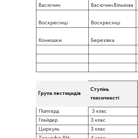
Васючин
Васючин,Вільхова
Воскресінці
Воскресінці
Конюшки
Березівка
Ступінь
Група пестицидів
токсичності
Полігард
3 клас
Глайдер
3 клас
Циркуль
3 клас