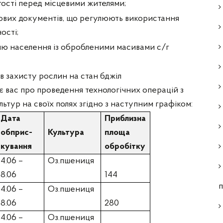
тості перед місцевими жителями;
ових документів, що регулюють використання
ості;
ю населення із обробленими масивами с/г
в захисту рослин на стан бджіл
 вас про проведення технологічних операцій з
тур на своїх полях згідно з наступним графіком:
Дата
Приблизна
обприс-
Культура
площа
кування
обробітку
4.06 –
Оз.пшениця
8.06
144
п
4.06 –
Оз.пшениця
8.06
280
4.06 –
Оз.пшениця