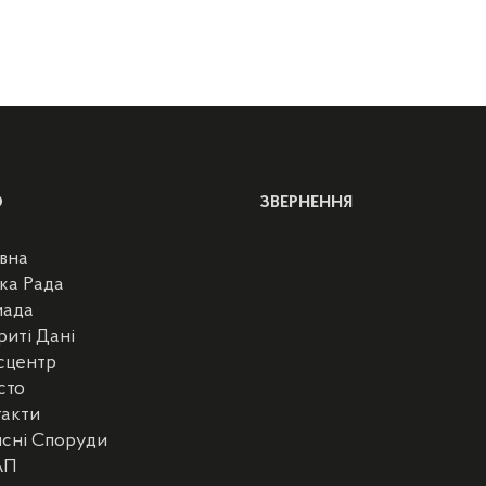
Ю
ЗВЕРНЕННЯ
вна
ка Рада
мада
риті Дані
сцентр
сто
такти
сні Споруди
АП