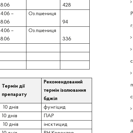
8.06
428
4.06 –
Оз.пшениця
Р
8.06
94
4.06 –
Оз.пшениця
8.06
336
с
Рекомендований
п
Термін дії
термін ізолювання
препарату
бджіл
10 днів
фунгіцид
10 днів
ПАР
п
10 днів
інсктицид
ф