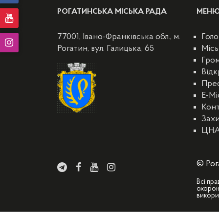
РОГАТИНСЬКА МІСЬКА РАДА
МЕН
77001, Івано-Франківська обл., м.
Голо
Рогатин, вул. Галицька, 65
Місь
Гро
Відк
Пре
E-Мі
Кон
Захи
ЦН
© Рог
Всі пра
охорон
викори