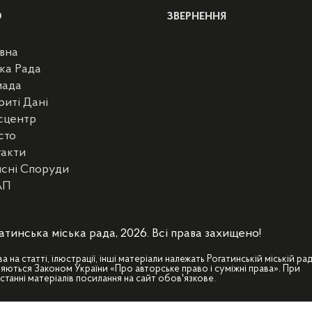
Ю
ЗВЕРНЕННЯ
вна
ка Рада
мада
риті Дані
сцентр
сто
такти
сні Споруди
АП
атинська міська рада, 2026. Всі права захищено!
ва на статті, ілюстрації, інші матеріали належать Рогатинській міській рад
яються Законом України «Про авторське право і суміжні права». При
станні матеріалів посилання на сайт обов'язкове.