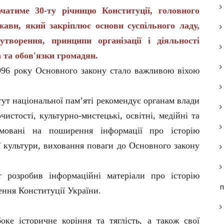
чатиме 30-ту річницю Конституції, головного
ави, який закріплює основи суспільного ладу,
утворення, принципи організації і діяльності
 та обов'язки громадян.
96 року Основного закону стало важливою віхою
тут національної пам’яті рекомендує органам влади
истості, культурно-мистецькі, освітні, медійні та
рямовані на поширення інформації про історію
ї культури, виховання поваги до Основного закону
т розробив інформаційні матеріали про історію
п
лення Конституції України.
оке історичне коріння та тяглість, а також свої