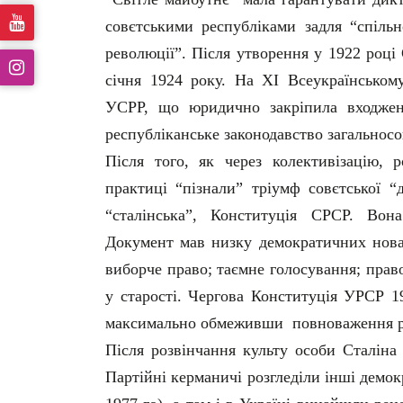
совєтськими республіками задля “спільн
революції”. Після утворення у 1922 роц
січня 1924 року. На ХІ Всеукраїнськом
УСРР, що юридично закріпила входжен
республіканське законодавство загальнос
Після того, як через колективізацію, 
практиці “пізнали” тріумф совєтської “
“сталінська”, Конституція СРСР. Вона
Документ мав низку демократичних новац
виборче право; таємне голосування; прав
у старості. Чергова Конституція УРСР 1
максимально обмеживши повноваження ре
Після розвінчання культу особи Сталіна 
Партійні керманичі розгледіли інші демо