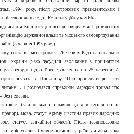
1993-го вироблено остаточний варіант. Далі справа
паді 1994 року, після дострокових президентських і
ранці створили ще одну Конституційну комісію.
підписання Конституційного договору між Президентом
рганізацію державної влади та місцевого самоврядування
раїни (8 червня 1995 року).
року, ситуація загострилася. 26 червня Рада національної
тові України різко засудили зволікання з прийняттям
ив референдум щодо його ухвалення на 25 вересня. А
 проголосувала за Постанову “Про процедуру розгляду
 читанні”. І розпочався справжній марафон тривалістю
 – без перерви.
остріше, були державні символи (ліві категорично не
 прапор), мова, статус Криму (частина правих народних
рову статусу звичайної області). Після неодноразових
гко вирішувалося і мовне питання: українська мова стала