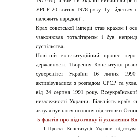
1977-го), а там і в Україні винайшли рец
УРСР 20 квітня 1978 року. Тут йдеться і
належить народові”.
Крах совєтської імперії став крахом і ос
узаконював тоталітаризм і був неприд
суспільства.
Новітній конституційний процес нероз
державності. Творення Конституції розп
суверенітет України 16 липня 1990 
активізувалися з розпадом СРСР та ухв
від 24 серпня 1991 року. Всеукраїнськ
незалежності України. Більшість країн 
актуалізувалося питання підготовки Основ
5 фактів про підготовку й ухвалення Ко
Проєкт Конституції України підготува