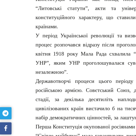
“Литовські статути”, акти та унів
конституційного характеру, що стави
країнами.
У період Української революції та виз
процес розпочався відразу після прогол
квітня 1918 року Мала Рада схвалила “
УНР”, яким УНР проголошувалася суве
незалежною”.
Державотворчі процеси цього періоду
російською армією. Совєтський Союз, д
стадії, за декілька десятиліть напло
цивілізованих країн вистачило б на тис
набір демократичних цінностей, за лаштун
Перша Конституція окупованої росіянами 
“Світле майбутнє” мала гарантувати дикт