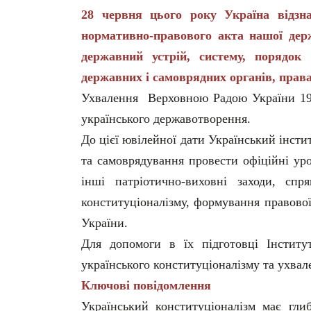
28 червня цього року Україна відзна
нормативно-правового акта нашої держ
державний устрій, систему, порядок 
державних і самоврядних органів, права
Ухвалення Верховною Радою України 19
українського державотворення.
До цієї ювілейної дати Український інсти
та самоврядування провести офіційні уроч
інші патріотично-виховні заходи, сп
конституціоналізму, формування правово
України.
Для допомоги в їх підготовці Інститу
українського конституціоналізму та ухва
Ключові повідомлення
Український конституціоналізм має глиб