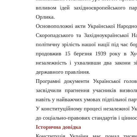
впливом ідей західноєвропейського па
Орлика.
Основоположні акти Української Народно
Скоропадського та Західноукраїнської Н
політичну зрілість нашої нації під час б
продовжив 15 березня 1939 року в Хус
незалежність і ухваливши два закони з
державного правління.
Програмні документи Української голов
засвідчили прагнення учасників визвол
навіть у найважчих умовах підпільної пар
У конституційному процесі незалежної Ук
до соціально-правових стандартів і цінно
Історична довідка
Конституція України має понад тисяч