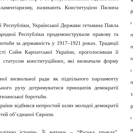
рламентаризму, називають Конституцією Пилипа
р
ї Республіки, Української Держави гетьмана Павла
ародної Республіки продемонстрували правову та
п
оротьби за державність у 1917–1921 роках. Традиції
п
ті Сойм Карпатської України, проголосивши її
г
і статусом конституційних, які визначали форму
ної визвольної ради як підпільного парламенту
п
ьного руху дотримуватися принципів демократії
т
тизанської боротьби.
раїни відбився непростий шлях молодої демократії
р
стей об’єднаної Європи.
п
олітню історію. Її витоки – “Руська правда”,