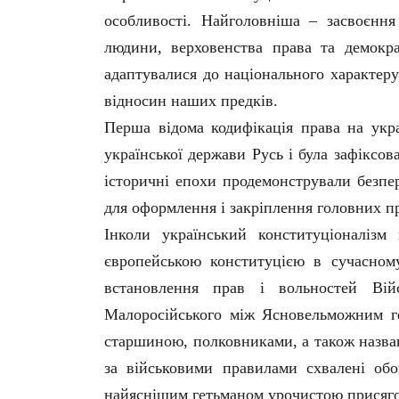
особливості. Найголовніша – засвоєння
людини, верховенства права та демокра
адаптувалися до національного характеру
відносин наших предків.
Перша відома кодифікація права на укра
української держави Русь і була зафіксов
історичні епохи продемонстрували безпе
для оформлення і закріплення головних пр
Інколи український конституціоналізм
європейською конституцією в сучасному
встановлення прав і вольностей Вій
Малоросійського між Ясновельможним 
старшиною, полковниками, а також назва
за військовими правилами схвалені обо
найяснішим гетьманом урочистою присяго