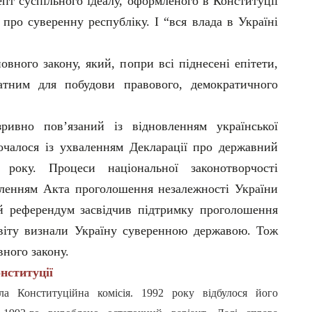
епт суспільного ідеалу, оформленого в Конституції
 про суверенну республіку. І “вся влада в Україні
новного закону, який, попри всі піднесені епітети,
атним для побудови правового, демократичного
ривно пов’язаний із відновленням української
очалося із ухваленням Декларації про державний
року. Процеси національної законотворчості
аленням Акта проголошення незалежності України
ий референдум засвідчив підтримку проголошення
світу визнали Україну суверенною державою. Тож
ного закону.
нституції
ла Конституційна комісія. 1992 року відбулося його