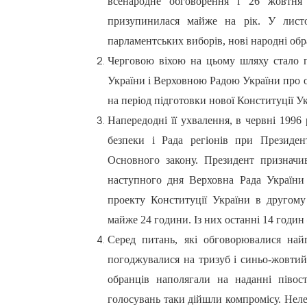
всенародне обговорення і 26 жовтня 
призупинилася майже на рік. У листо
парламентських виборів, нові народні об
Черговою віхою на цьому шляху стало 
України і Верховною Радою України про о
на період підготовки нової Конституції Ук
Напередодні її ухвалення, в червні 1996 
безпеки і Рада регіонів при Президен
Основного закону. Президент признач
наступного дня Верховна Рада України
проекту Конституції України в другому
майже 24 години. Із них останні 14 годин
Серед питань, які обговорювалися найг
погоджувалися на тризуб і синьо-жовтий
обранців наполягали на наданні півост
голосувань таки дійшли компромісу. Неле