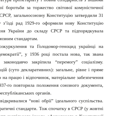
ої боротьби за торжество світової комуністичної
і СРСР, загальносоюзну Конституцію затвердили 31
у з’їзді рад 1929-го оформили нову Конституцію
ня України до складу СРСР та підпорядкувала
оюзним стандартам.
розкуркулення та Голодомор-геноцид українці на
демократії”, у 1936 році постала нова, так звана
 законодавчо закріпила “перемогу” соціалізму.
ій (суто декларативних): загальне, рівне і пряме
о на працю і відпочинок, матеріальне забезпечення
937-го повторила положення союзного документа,
спубліканських органів.
відкривалися “нові обрії” ідеального суспільства.
кратичні стандарти. Тож спочатку в СРСР (у жовтні