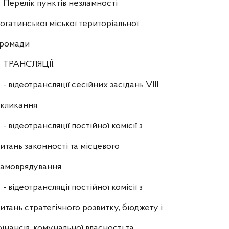
Перелік пунктів незламності
огатинської міської територіальної
громади
ТРАНСЛЯЦІЇ:
- відеотрансляції сесійних засідань VIII
кликання;
- відеотрансляції постійної комісії з
итань законності та місцевого
самоврядування
- відеотрансляції постійної комісії з
итань стратегічного розвитку, бюджету і
інансів, комунальної власності та