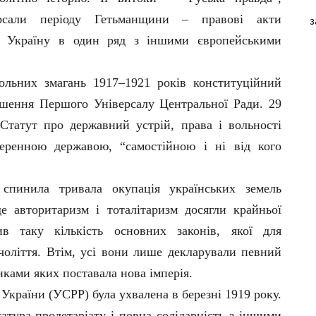
ерсали періоду Гетьманщини – правові акти
з
ли Україну в один ряд з іншими європейськими
вольних змагань 1917–1921 років конституційний
ошення Першого Універсалу Центральної Ради. 29
Статут про державний устрій, права і вольності
ренною державою, “самостійною і ні від кого
 спинила тривала окупація українських земель
е авторитаризм і тоталітаризм досягли крайньої
див таку кількість основних законів, якої для
ячоліття. Втім, усі вони лише декларували певний
ками яких поставала нова імперія.
України (УСРР) була ухвалена в березні 1919 року.
атура пролетаріату і повна солідарність з іншими