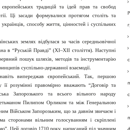
 європейських традицій та ідей прав та свобод
Р
тії. Ці засади формувалися протягом століть та
 українців, способу життя, цінностей і суспільних
їнських землях відбулася за часів середньовічної
ана в “Руській Правді” (ХІ–ХІІ століття). Наступні
рервний пошук шляхів, методів та інструментарію
с
инципів суспільно-державної взаємодії.
 навіть випереджав європейський. Так, першою
п
 її розумінні правомірно вважають “Договір та
ська Запорозького та всього вільного народу
гетьманом Пилипом Орликом та між Генеральною
ним Військом Запорозьким, що за давнім звичаєм і
п
ма сторонами вільним голосуванням і скріплені
ю”. Цей договір 1710 року, написаний під значним
ф