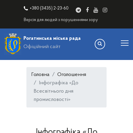
+380 (3435) 2-23-60
Версія для людей з порушеннями зору
Рогатинська міська рада
Офіційний сайт
Головна
Оголошення
Інфографіка «До
Всесвітнього дня
промисловості»
Інфографіка «До