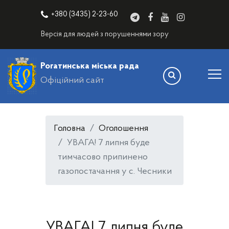
+380 (3435) 2-23-60
Версія для людей з порушеннями зору
Рогатинська міська рада
Офіційний сайт
Головна
Оголошення
УВАГА! 7 липня буде
тимчасово припинено
газопостачання у с. Чесники
УВАГА! 7 липня буде