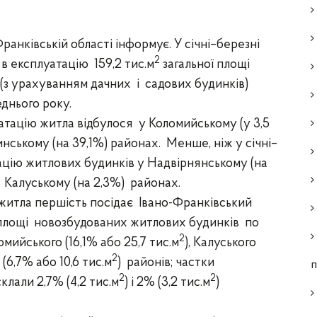
ранківській області інформує.
У січні–березні
2
 в експлуатацію
159,2 тис.м
загальної площі
(з
урахуванням дачних і садових будинків)
еднього року.
атацію житла відбулося у Коломийському (у 3,5
винському (на 39,1%) районах.
Менше, ніж у січні–
ацію житлових будинків у Надвірнянському (на
 Калуському (на 2,3%) районах.
житла першість посідає
Івано-Франківський
площі
новозбудованих житлових будинків по
2
омийського (16,1% або 25,7 тис.м
), Калуського
2
(6,7% або 10,6
тис.
м
) районів; частки
п
2
2
клали 2,7% (4,2 тис.м
) і 2% (3,2 тис.м
)