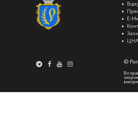
Відк
Пре
E-Мі
Кон
Захи
ЦН
© Рог
Всі пра
охорон
викори