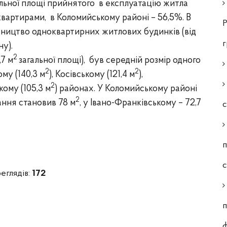
альної площі прийнятого в експлуатацію житла
квартирами, в Коломийському районі – 56,5%.
В
Р
вництво одноквартирних житлових будинків (від
ну).
2
,7 м
загальної площі),
був середній розмір одного
2
2
ому
(140,3 м
),
Косівському (121,4 м
),
2
кому (105,3 м
)
районах.
У Коломийському районі
2
ння становив 78 м
, у Івано-Франківському – 72,7
с
п
еглядів:
172
п
ф