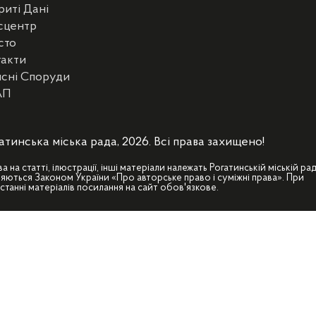
риті Дані
сцентр
сто
такти
сні Споруди
АП
атинська міська рада, 2026. Всі права захищено!
ва на статті, ілюстрації, інші матеріали належать Рогатинській міській рад
яються Законом України «Про авторське право і суміжні права». При
станні матеріалів посилання на сайт обов'язкове.