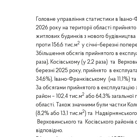
Головне управління статистики в Івано-Ф
2026 року на території області прийнято
житлових будинків з нового будівництва 
2
проти 156,6 тис.м
у січні–березні попер
Збільшення обсягів прийнятого в експлу
раза), Косівському (у 2,2 раза) та Верхо
березні 2025 року, прийнято в експлуат
34,6%),
Івано-Франківському (на 11,1%)
та
За обсягами прийнятого в експлуатацію 
2
район
– 102,4
тис.
м
або 64,3% загальної 
області.
Також значними були частки
Кол
2
(8,2% або 13,1 тис.м
)
та Надвірнянського 
Верховинського та Косівського районів с
відповідно.