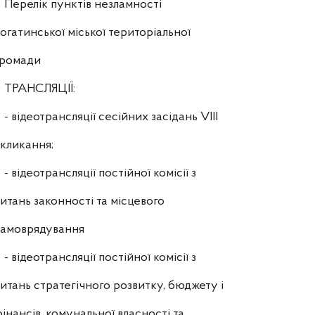
Перелік пунктів незламності
огатинської міської територіальної
громади
ТРАНСЛЯЦІЇ:
- відеотрансляції сесійних засідань VIII
кликання;
- відеотрансляції постійної комісії з
итань законності та місцевого
самоврядування
- відеотрансляції постійної комісії з
итань стратегічного розвитку, бюджету і
інансів, комунальної власності та