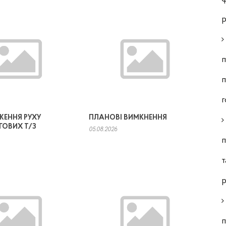
р
п
п
г
ЖЕННЯ РУХУ
ПЛАНОВІ ВИМКНЕННЯ
ГОВИХ Т/З
05.08.2026
п
т
р
п