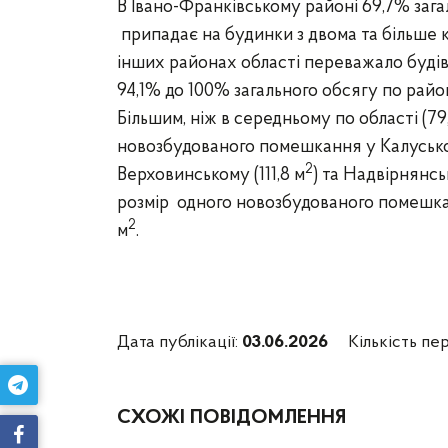
В Івано-Франківському районі 69,7% заг
припадає на будинки з двома та більше 
інших районах області переважало буді
94,1% до 100% загального обсягу по райо
Більшим, ніж в середньому по області
(79
новозбудованого помешкання
у Калуськ
2
Верховинському (111,8 м
) та Надвірнянсь
розмір одного новозбудованого помешка
2
м
.
Дата публікації:
03.06.2026
Кількість пер
СХОЖІ ПОВІДОМЛЕННЯ