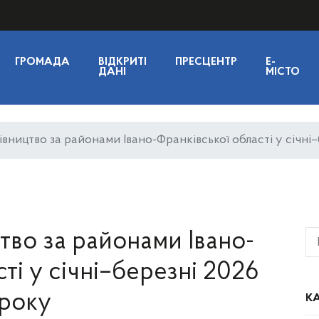
ГРОМАДА
ВІДКРИТІ
ПРЕСЦЕНТР
E-
ДАНІ
МІСТО
вництво за районами Івано-Франківської області у січні
тво за районами Івано-
ті у січні–березні 2026
року
КА