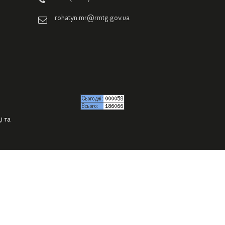
rohatyn.mr@rmtg.gov.ua
і та