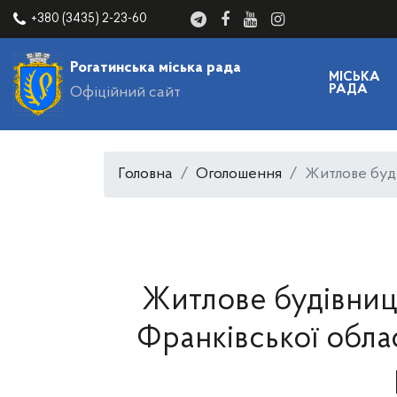
+380 (3435) 2-23-60
Рогатинська міська рада
МІСЬКА
РАДА
Офіційний сайт
Головна
Оголошення
Житлове буді
Житлове будівниц
Франківської облас