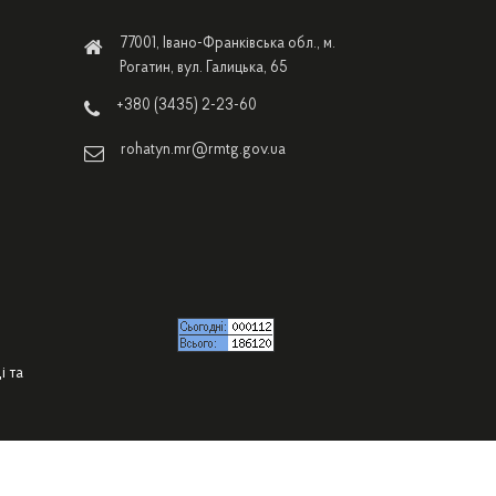
77001, Івано-Франківська обл., м.
Рогатин, вул. Галицька, 65
+380 (3435) 2-23-60
rohatyn.mr@rmtg.gov.ua
і та