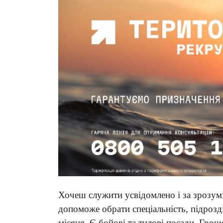
Хочеш служити усвідомлено і за зрозу
допоможе обрати спеціальність, підрозд
місяця. Є бойові та тилові посади. Грош