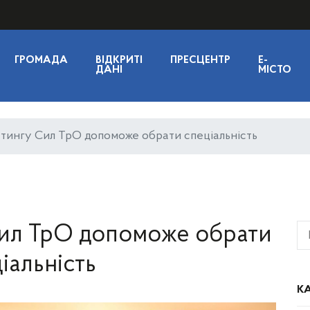
ГРОМАДА
ВІДКРИТІ
ПРЕСЦЕНТР
E-
ДАНІ
МІСТО
тингу Сил ТрО допоможе обрати спеціальність
ил ТрО допоможе обрати
іальність
КА