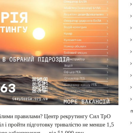
п
мілими правилами? Центр рекрутингу Сил ТрО
іл і пройти підготовку тривалістю не менше 1,5
ове забезпечення — від 51 000 грн.