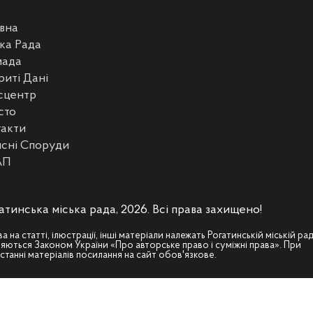
вна
ка Рада
мада
риті Дані
сцентр
сто
такти
сні Споруди
АП
атинська міська рада, 2026. Всі права захищено!
ва на статті, ілюстрації, інші матеріали належать Рогатинській міській рад
яються Законом України «Про авторське право і суміжні права». При
станні матеріалів посилання на сайт обов'язкове.