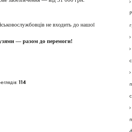
Р
ійськовослужбовців не входить до нашої
узями — разом до перемоги!
с
еглядів:
114
п
п
ф