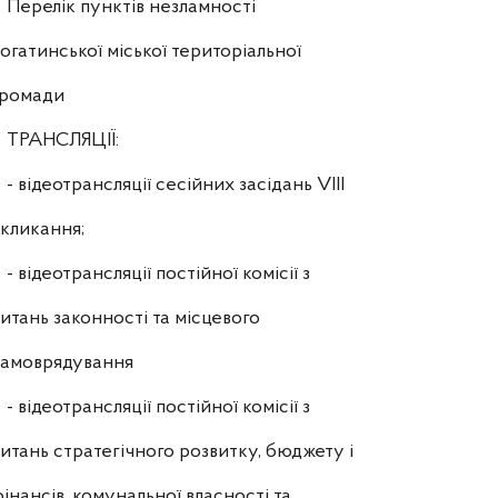
Перелік пунктів незламності
огатинської міської територіальної
громади
ТРАНСЛЯЦІЇ:
- відеотрансляції сесійних засідань VIII
кликання;
- відеотрансляції постійної комісії з
итань законності та місцевого
самоврядування
- відеотрансляції постійної комісії з
итань стратегічного розвитку, бюджету і
інансів, комунальної власності та