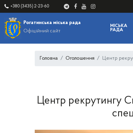
+380 (3435) 2-23-60
Рогатинська міська рада
МІСЬКА
РАДА
Офіційний сайт
Головна
Оголошення
Центр рекру
Центр рекрутингу С
спец