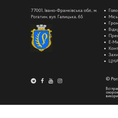
77001, Івано-Франківська обл., м.
Голо
Рогатин, вул. Галицька, 65
Місь
Гро
Відк
Пре
E-Мі
Кон
Захи
ЦН
© Рог
Всі пра
охорон
викори