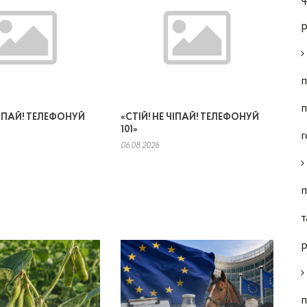
р
п
п
 ЧІПАЙ! ТЕЛЕФОНУЙ
«СТІЙ! НЕ ЧІПАЙ! ТЕЛЕФОНУЙ
101»
г
06.08.2026
п
т
р
п