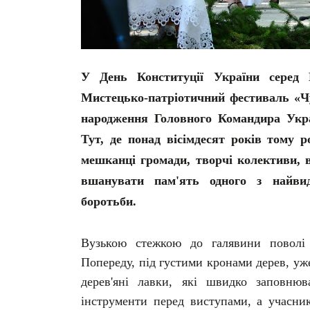
У День Конституції України серед Г
Мистецько-патріотичний фестиваль «Чу
народження Головного Командира Укра
Тут, де понад вісімдесят років тому 
мешканці громади, творчі колективи, в
вшанувати пам'ять одного з найвида
боротьби.
Вузькою стежкою до галявини поволі 
Попереду, під густими кронами дерев, уж
дерев'яні лавки, які швидко заповню
інструменти перед виступами, а учасни