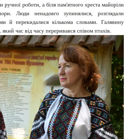
и ручної роботи, а біля пам'ятного хреста майоріли
пори. Люди ненадовго зупинялися, розглядали
ими й перекидалися кількома словами. Галявину
який час від часу переривався співом птахів.