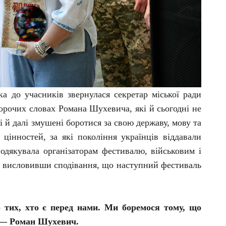
ка до учасників звернулася секретар міської ради
орочих словах Романа Шухевича, які й сьогодні не
і й далі змушені боротися за свою державу, мову та
 цінностей, за які покоління українців віддавали
дякувала організаторам фестивалю, військовим і
у, висловивши сподівання, що наступний фестиваль
 тих, хто є перед нами. Ми боремося тому, що
 — Роман Шухевич.