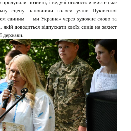
 пролунали позивні, і ведучі оголосили мистецьке
ьну сцену наповнили голоси учнів Пуківської
рцем єдиним — ми Україна» через художнє слово та
, якій доводиться відпускати своїх синів на захист
ї держави.