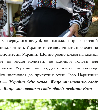
ніх звернулися ведучі, які нагадали про життєвий
незалежність України та символічність проведення
Конституції України. Щойно розпочалася панахида,
че до місця молитви, де схилили голови для
ників України, які віддали життя за свободу
лісу звернувся до присутніх отець Ігор Наритник:
и — Україна буде жива. Якщо ми навчимо своїх
ю. Якщо ми навчимо своїх дітей любити Бога —