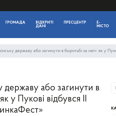
ГРОМАДА
ВІДКРИТІ
ПРЕСЦЕНТР
E-
ДАНІ
МІСТО
нську державу або загинути в боротьбі за неї»: як у Пук
у державу або загинути в
як у Пукові відбувся ІІ
инкаФест»
КА