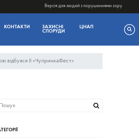
Версія для людей з порушеннями зору
КОНТАКТИ
ЗАХИСНІ
ЦНАП
СПОРУДИ
ові відбувся ІІ «ЧупринкаФест»
ТЕГОРІЇ