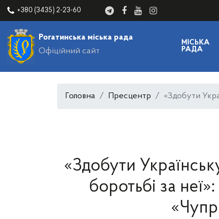
+380 (3435) 2-23-60
Рогатинська міська рада
МІСЬКА
РАДА
Офіційний сайт
Головна
Пресцентр
«Здобути Украї
«Здобути Українськ
боротьбі за неї»: 
«Чупр