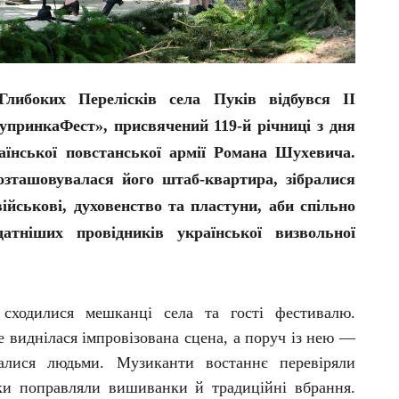
либоких Перелісків села Пуків відбувся ІІ
принкаФест», присвячений 119-й річниці з дня
їнської повстанської армії Романа Шухевича.
розташовувалася його штаб-квартира, зібралися
ійськові, духовенство та пластуни, аби спільно
тніших провідників української визвольної
сходилися мешканці села та гості фестивалю.
е виднілася імпровізована сцена, а поруч із нею —
валися людьми. Музиканти востаннє перевіряли
ки поправляли вишиванки й традиційні вбрання.