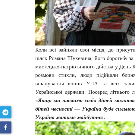
Коли всі зайняли свої місця, до присут
шлях Романа Шухевича, його боротьбу за 
мистецько-патріотичного дійства у День 
розмови стихли, люди підійшли ближ
вшанування воїнів УПА та всіх захис
Української держави. Посеред літнього 
«Якщо ми навчимо своїх дітей молитв
дітей чесності — Україна буде сильно
Україна матиме майбутнє».