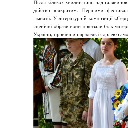
Після кількох хвилин тиші над галявиною
дійство відкритим. Першими фестивал
гімназії. У літературній композиції «Се
сценічні образи вони показали біль матері
України, провівши паралель із долею само