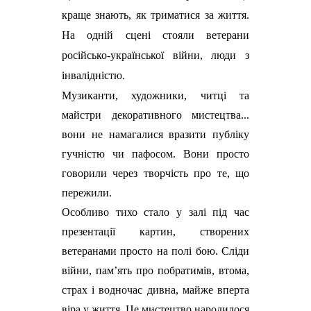
краще знають, як триматися за життя.
На одній сцені стояли ветерани
російсько-української війни, люди з
інвалідністю.
Музиканти, художники, читці та
майстри декоративного мистецтва...
вони не намагалися вразити публіку
гучністю чи пафосом. Вони просто
говорили через творчість про те, що
пережили.
Особливо тихо стало у залі під час
презентації картин, створених
ветеранами просто на полі бою. Сліди
війни, пам’ять про побратимів, втома,
страх і водночас дивна, майже вперта
віра у життя. Це мистецтво народилося