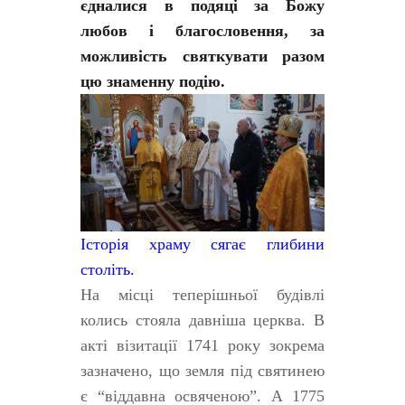
єдналися в подяці за Божу
любов і благословення, за
можливість святкувати разом
цю знаменну подію.
Історія храму сягає глибини
століть.
На місці теперішньої будівлі
колись стояла давніша церква. В
акті візитації 1741 року зокрема
зазначено, що земля під святинею
є “віддавна освяченою”. А 1775