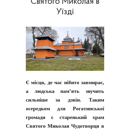
Святого Миколая в
Уїзді
Є місця, де час нібито завмирає,
а людська пам’ять звучить
сильніше за дзвін. Таким
осередком для Рогатинської
громади є старенький храм
Святого Миколая Чудотворця в