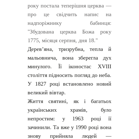
року постала теперішня церква —
про це свідчить напис на
надпоріжнику бабинця:
"Збудована церква Божа року
1775, місяця серпня, дня 18."
Дерев’яна, тризрубна, тепла й
мальовнича, вона зберегла дух
минулого. Її іконостас XVIII
століття підносить погляд до неба.
У 1827 році встановлено новий
великий вівтар.
Життя святині, як і багатьох
українських храмів, було
непростим: у 1963 році її
зачинили. Та вже у 1990 році вона
знову прийняла людей —