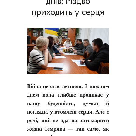
днів: Різдво
приходить у серця
Війна не стає легшою. З кожним
днем вона глибше проникає у
нашу буденність, думки й
погляди, у втомлені серця. Але є
речі, які не здатна затьмарити
жодна темрява — так само, як