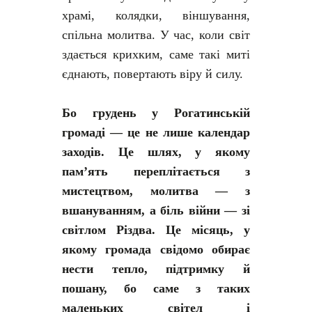
храмі, колядки, віншування,
спільна молитва. У час, коли світ
здається крихким, саме такі миті
єднають, повертають віру й силу.
Бо грудень у Рогатинській
громаді — це не лише календар
заходів. Це шлях, у якому
пам’ять переплітається з
мистецтвом, молитва — з
вшануванням, а біль війни — зі
світлом Різдва. Це місяць, у
якому громада свідомо обирає
нести тепло, підтримку й
пошану, бо саме з таких
маленьких світел і