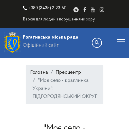
+380 (3435) 2-23-60
Версія для людей з порушеннями зору
Рогатинська міська рада
Офіційний сайт
Головна
Пресцентр
"Моє село - краплинка
України":
ПІДГОРОДЯНСЬКИЙ ОКРУГ
"Моє село -