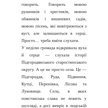
говорить. Говорить мовою
рушників і хрестиків, мовою
обжинків і вишневих садів,
мовою пісень, які вивітрюються з
вуст, але залишаються в серці.
Просто… треба вміти слухати.
У неділю громада відкривала вуха
й серце — слухала історії
Підгородянського старостинського
округу. А це не просто села. Це —
Підгороддя, Руда, Підвиння,
Кутці, Перенівка, Лісова та
Луковище. Села, в яких
повстанська слава не лежить у
шухляді, а досі жевріє в людській