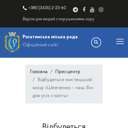
+380 (3435) 2-23-60
Версія для людей з порушеннями зору
Рогатинська міська рада
Офіційний сайт
Головна
Пресцентр
Відбудеться мистецький
захід «Шевченко – наш. Він
для усіх століть»
Відбудеться