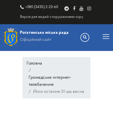
+380 (3435) 2-23-60
Версія для людей з порушеннями зору
Рогатинська міська рада
Офіційний сайт
Головна
Громадське інтернет-
телебачення
Його остання 31-ша весна