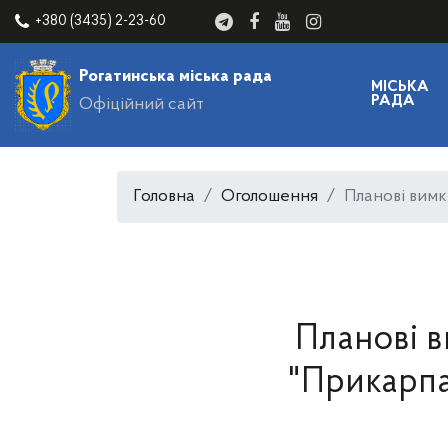
+380 (3435) 2-23-60
Рогатинська міська рада
МІСЬКА
РАДА
Офіційний сайт
Головна
Оголошення
Планові вим
Планові 
"Прикарпа