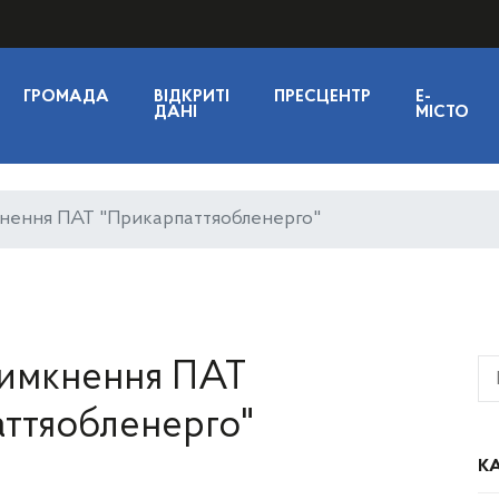
ГРОМАДА
ВІДКРИТІ
ПРЕСЦЕНТР
E-
ДАНІ
МІСТО
кнення ПАТ "Прикарпаттяобленерго"
вимкнення ПАТ
ттяобленерго"
КА