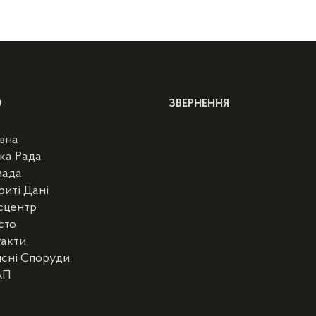
Ю
ЗВЕРНЕННЯ
вна
ка Рада
мада
риті Дані
сцентр
сто
такти
сні Споруди
АП