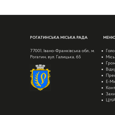
РОГАТИНСЬКА МІСЬКА РАДА
МЕН
77001, Івано-Франківська обл., м.
Голо
Рогатин, вул. Галицька, 65
Місь
Гро
Відк
Пре
E-Мі
Кон
Захи
ЦН