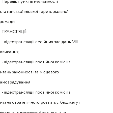
Перелік пунктів незламності
огатинської міської територіальної
громади
ТРАНСЛЯЦІЇ:
- відеотрансляції сесійних засідань VIII
кликання;
- відеотрансляції постійної комісії з
итань законності та місцевого
самоврядування
- відеотрансляції постійної комісії з
итань стратегічного розвитку, бюджету і
інансів, комунальної власності та