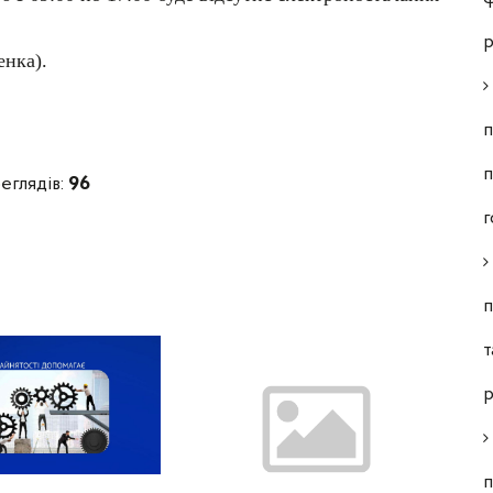
р
енка).
п
п
еглядів:
96
г
п
т
р
п