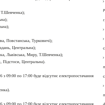
Р
 Т.Шевченка);
на);
ьна);
ва, Повстанська, Турковичі);
Тадань, Центральна);
с
вка, Львівська, Миру, Т.Шевченка);
и, Підстоси, Центральна).
п
6 з 09:00 по 17:00 буде відсутнє електропостачання
енка).
п
6 з 09:00 по 17:00 буде відсутнє електропостачання
ф