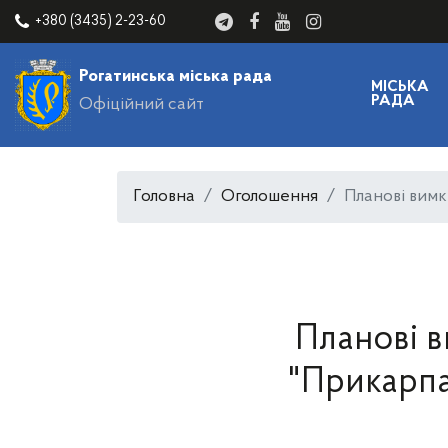
+380 (3435) 2-23-60
Рогатинська міська рада
МІСЬКА
РАДА
Офіційний сайт
Головна
Оголошення
Планові вим
Планові 
"Прикарпа