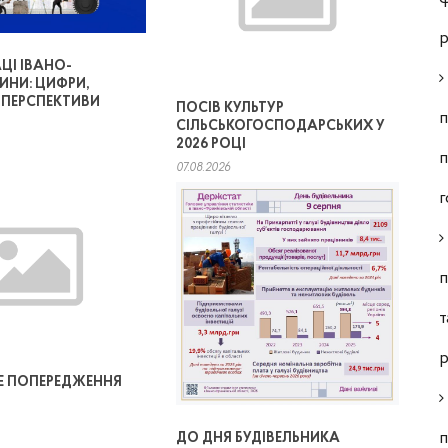
р
ЦІ ІВАНО-
ИНИ: ЦИФРИ,
, ПЕРСПЕКТИВИ
ПОСІВ КУЛЬТУР
п
СІЛЬСЬКОГОСПОДАРСЬКИХ У
2026 РОЦІ
п
07.08.2026
г
п
т
р
 ПОПЕРЕДЖЕННЯ
п
ДО ДНЯ БУДІВЕЛЬНИКА