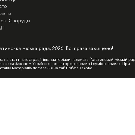
сто
такти
сні Споруди
АП
атинська міська рада, 2026. Всі права захищено!
ва на статті, ілюстрації, інші матеріали належать Рогатинській міській рад
яються Законом України «Про авторське право і суміжні права». При
станні матеріалів посилання на сайт обов'язкове.