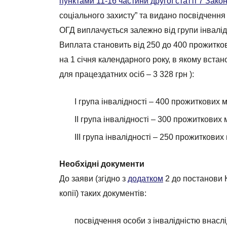
пунктами 11-16 частини другої статті 7 Зако
соціального захисту” та видано посвідчення 
ОГД виплачується залежно від групи інвалід
Виплата становить від 250 до 400 прожитко
на 1 січня календарного року, в якому встан
для працездатних осіб – 3 328 грн ):
I група інвалідності – 400 прожиткових м
II група інвалідності – 300 прожиткових 
III група інвалідності – 250 прожиткових 
Необхідні документи
До заяви (згідно з
додатком
2 до постанови К
копії) таких документів:
посвідчення особи з інвалідністю внаслі