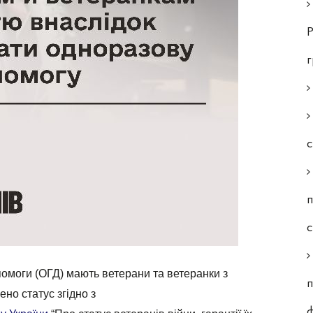
Р
с
п
омоги (ОГД) мають ветерани та ветеранки з
п
ено статус згідно з
ф