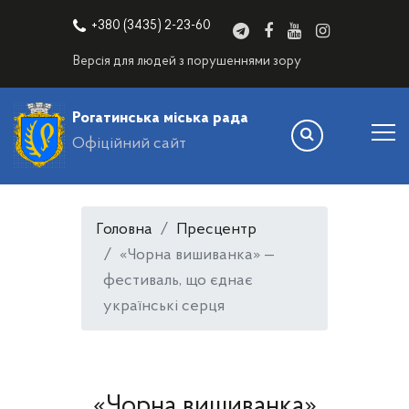
+380 (3435) 2-23-60
Версія для людей з порушеннями зору
Рогатинська міська рада
Офіційний сайт
Головна
Пресцентр
«Чорна вишиванка» —
фестиваль, що єднає
українські серця
«Чорна вишиванка»