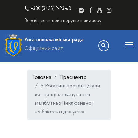
+380 (3435) 2-23-60
Версія для людей з порушеннями зору
Рогатинська міська рада
Офіційний сайт
Головна
Пресцентр
У Рогатині презентували
концепцію планування
майбутньої інклюзивної
«Бібліотеки для усіх»