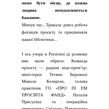
може бути місце, де кожна
людина почуватиметься
бажаною.
Минув час...Тривала довга робота
фахівців проєкту та працівників
нашої бібліотеки...
І ось учора в Рогатині ці розмови
вже мали обриси. Команда
проєкту — радник віце-прем’єр-
міністерки Тетяни Бережної
Микола Кочерган, голова
правління ГО «ПРО ПІ ЕМ
ПРОСВІТА ФАНД» Наталія
Присухіна та операційна
менеджерка Світлана Пивоварова