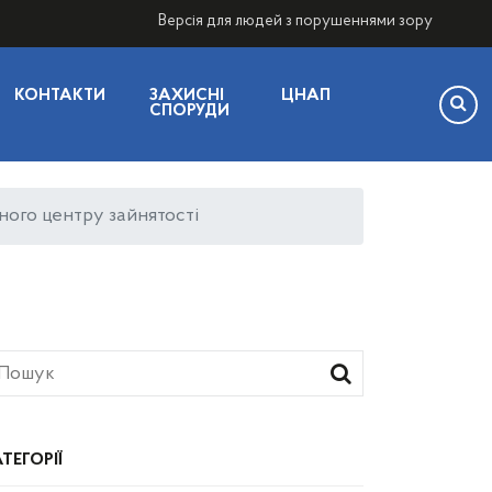
Версія для людей з порушеннями зору
КОНТАКТИ
ЗАХИСНІ
ЦНАП
СПОРУДИ
сного центру зайнятості
ТЕГОРІЇ