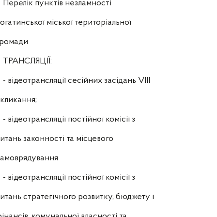
Перелік пунктів незламності
огатинської міської територіальної
громади
ТРАНСЛЯЦІЇ:
- відеотрансляції сесійних засідань VIII
кликання;
- відеотрансляції постійної комісії з
итань законності та місцевого
самоврядування
- відеотрансляції постійної комісії з
итань стратегічного розвитку, бюджету і
інансів, комунальної власності та