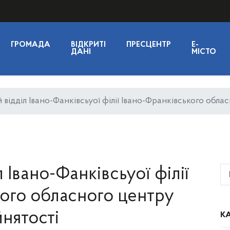
ГРОМАДА
ВІДКРИТІ
ПРЕСЦЕНТР
E-
ДАНІ
МІСТО
 відділ Івано-Фанківсьуої філії Івано-Франківського обла
 Івано-Фанківсьуої філії
кого обласного центру
йнятості
КА