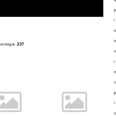
р
п
п
реглядів:
337
г
п
т
р
п