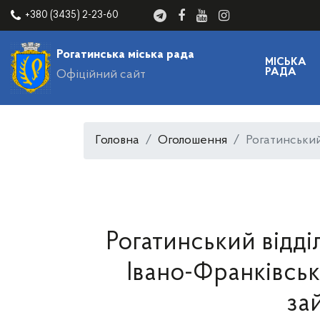
+380 (3435) 2-23-60
Рогатинська міська рада
МІСЬКА
РАДА
Офіційний сайт
Головна
Оголошення
Рогатинський
Рогатинський відділ
Івано-Франківсь
за