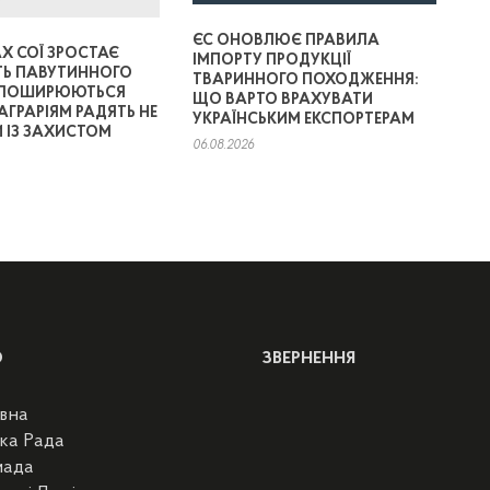
ЄС ОНОВЛЮЄ ПРАВИЛА
Х СОЇ ЗРОСТАЄ
ІМПОРТУ ПРОДУКЦІЇ
ТЬ ПАВУТИННОГО
ТВАРИННОГО ПОХОДЖЕННЯ:
 ПОШИРЮЮТЬСЯ
ЩО ВАРТО ВРАХУВАТИ
АГРАРІЯМ РАДЯТЬ НЕ
УКРАЇНСЬКИМ ЕКСПОРТЕРАМ
 ІЗ ЗАХИСТОМ
06.08.2026
Ю
ЗВЕРНЕННЯ
вна
ка Рада
мада