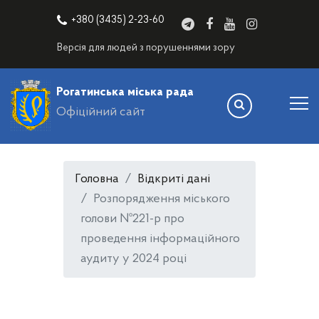
+380 (3435) 2-23-60
Версія для людей з порушеннями зору
Рогатинська міська рада
Офіційний сайт
Головна
Відкриті дані
Розпорядження міського
голови №221-р про
проведення інформаційного
аудиту у 2024 році