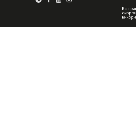
Всі пра
охорон
викори