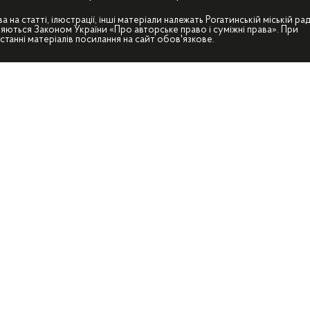
ва на статті, ілюстрації, інші матеріали належать Рогатинській міській рад
яються Законом України «Про авторське право і суміжні права». При
станні матеріалів посилання на сайт обов'язкове.