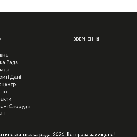
Ю
ЗВЕРНЕННЯ
вна
ка Рада
мада
риті Дані
сцентр
сто
такти
сні Споруди
АП
атинська міська рада, 2026. Всі права захищено!