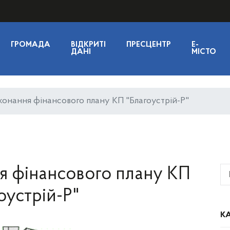
ГРОМАДА
ВІДКРИТІ
ПРЕСЦЕНТР
E-
ДАНІ
МІСТО
иконання фінансового плану КП "Благоустрій-Р"
ня фінансового плану КП
оустрій-Р"
КА