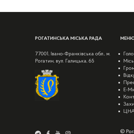
РОГАТИНСЬКА МІСЬКА РАДА
МЕН
77001, Івано-Франківська обл., м.
Голо
Рогатин, вул. Галицька, 65
Місь
Гро
Відк
Пре
E-Мі
Кон
Захи
ЦН
© Рог