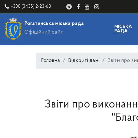
+380 (3435) 2-23-60
Рогатинська міська рада
МІСЬКА
РАДА
Офіційний сайт
Головна
Відкриті дані
Звіти про в
Звіти про виконан
"Благ