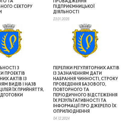
ГО ТА
ПРОВАДЖЕННЯ
НОГО СЕКТОРУ
ПІДПРИЄМНИЦЬКОЇ
И
ДІЯЛЬНОСТІ
23.01.2025
ЬНОСТІ З
ПЕРЕЛІКИ РЕГУЛЯТОРНИХ АКТІВ
И ПРОЕКТІВ
ІЗ ЗАЗНАЧЕННЯМ ДАТИ
НИХ АКТІВ ІЗ
НАБРАННЯ ЧИННОСТІ, СТРОКУ
ЯМ ВИДІВ І НАЗВ
ПРОВЕДЕННЯ БАЗОВОГО,
ЦІЛЕЙ ЇХ ПРИЙНЯТТЯ,
ПОВТОРНОГО ТА
ІДГОТОВКИ
ПЕРІОДИЧНОГО ВІДСТЕЖЕННЯ
ЇХ РЕЗУЛЬТАТИВНОСТІ ТА
ІНФОРМАЦІЇ ПРО ДЖЕРЕЛО ЇХ
ОПРИЛЮДНЕННЯ
04.12.2024