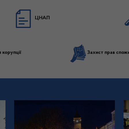
ЦНАП
 корупції
Захист прав спожи