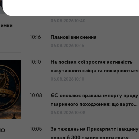
10:40
«Стій! Не чіпай! Телефонуй 101»
06.08.2026 10:40
римки
10:16
Планові вимкнення
06.08.2026 10:16
10:10
На посівах сої зростає активність
павутинного кліща та поширюються.
06.08.2026 10:10
10:08
ЄС оновлює правила імпорту продук
тваринного походження: що варто...
06.08.2026 10:08
10:05
За тиждень на Прикарпатті вакцину
МО
понад 6 300 тварин проти сказу