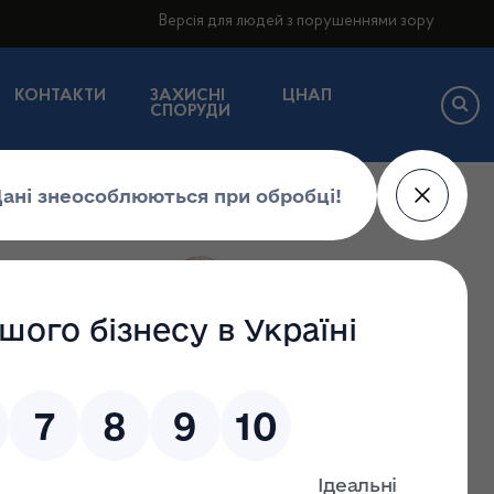
Версія для людей з порушеннями зору
КОНТАКТИ
ЗАХИСНІ
ЦНАП
СПОРУДИ
,