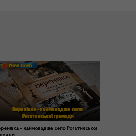
ренівка - наймолодше село Рогатинської
ромади