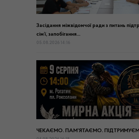
Засідання міжвідомчої ради з питань підт
сім’ї, запобігання...
05.08.2026 14:16
ЧЕКАЄМО. ПАМ’ЯТАЄМО. ПІДТРИМУЄ