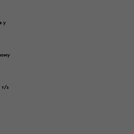
в у
дному
 т/з