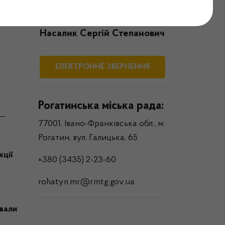
Міський голова
Насалик Сергій Степанович
ЕЛЕКТРОННЕ ЗВЕРНЕННЯ
Рогатинська міська рада:
..
77001, Івано-Франківська обл., м.
Рогатин, вул. Галицька, 65
ції
+380 (3435) 2-23-60
rohatyn.mr@rmtg.gov.ua
вали