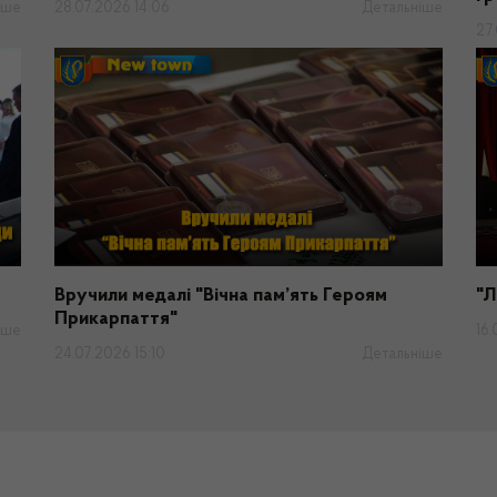
іше
28.07.2026 14:06
Детальніше
27
Вручили медалі "Вічна пам’ять Героям
"Л
Прикарпаття"
іше
16.
24.07.2026 15:10
Детальніше