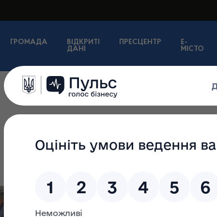
ГРОМАДА
ВІДКРИТІ
ПРЕСЦЕНТР
E-
ДАНІ
МІСТО
Оголошення
10:50
Як отримати компенсацію за товари
придбані для ветеранського бізнесу
06.08.2026 10:50
10:41
«Стій! Не чіпай! Телефонуй 101»
06.08.2026 10:41