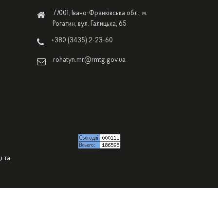
77001, Івано-Франківська обл., м.
Рогатин, вул. Галицька, 65
+380 (3435) 2-23-60
rohatyn.mr@rmtg.gov.ua
і та