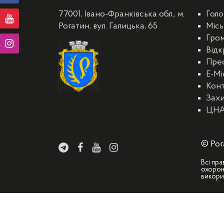
77001, Івано-Франківська обл., м.
Голо
Рогатин, вул. Галицька, 65
Місь
Гро
Відк
Пре
E-Мі
Кон
Захи
ЦН
© Рог
Всі пра
охорон
викори