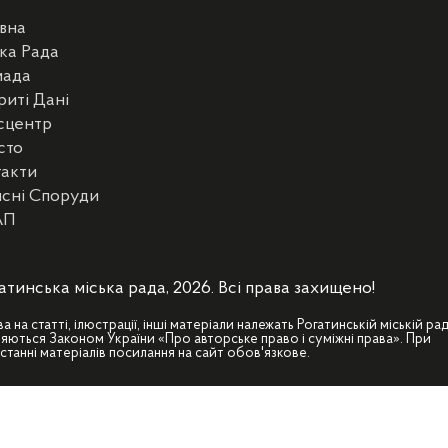
вна
ка Рада
мада
риті Дані
сцентр
сто
такти
сні Споруди
АП
атинська міська рада, 2026. Всі права захищено!
ва на статті, ілюстрації, інші матеріали належать Рогатинській міській рад
яються Законом України «Про авторське право і суміжні права». При
станні матеріалів посилання на сайт обов'язкове.