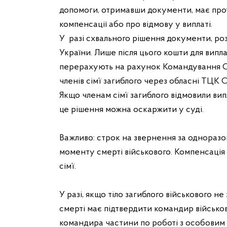
допомоги, отримавши документи, має про
компенсації або про відмову у виплаті.
У разі схвального рішення документи, роз
України. Лише після цього кошти для випла
перерахують на рахунок Командування Су
членів сім’ї загиблого через обласні ТЦК 
Якщо членам сім’ї загиблого відмовили вип
це рішення можна оскаржити у суді.
Важливо: строк на звернення за однораз
моменту смерті військового. Компенсація
сім’ї.
У разі, якщо тіло загиблого військового н
смерті має підтвердити командир військов
командира частини по роботі з особовим 