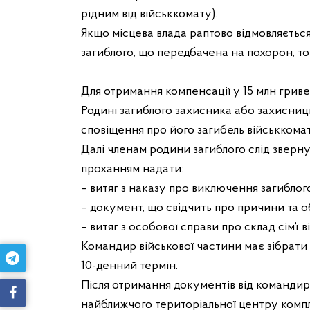
рідним від військкомату).
Якщо місцева влада раптово відмовляєтьс
загиблого, що передбачена на похорон, то
Для отримання компенсації у 15 млн гриве
Родині загиблого захисника або захисниці
сповіщення про його загибель військкома
Далі членам родини загиблого слід зверну
проханням надати:
– витяг з наказу про виключення загиблог
– документ, що свідчить про причини та о
– витяг з особової справи про склад сім’ї
Командир військової частини має зібрати 
10-денний термін.
Після отримання документів від командир
найближчого територіальної центру компл