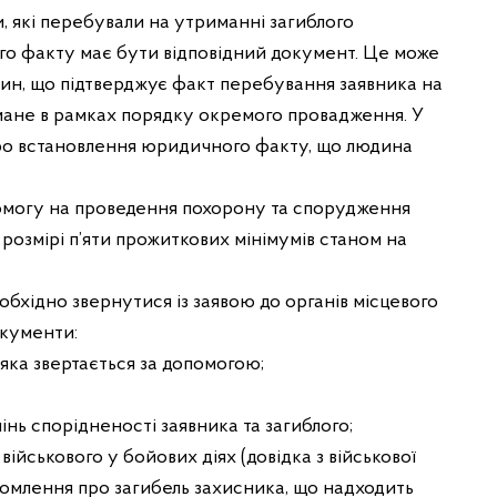
 які перебували на утриманні загиблого
ого факту має бути відповідний документ. Це може
чин, що підтверджує факт перебування заявника на
имане в рамках порядку окремого провадження. У
 про встановлення юридичного факту, що людина
помогу на проведення похорону та спорудження
 розмірі п’яти прожиткових мінімумів станом на
бхідно звернутися із заявою до органів місцевого
окументи:
 яка звертається за допомогою;
інь спорідненості заявника та загиблого;
військового у бойових діях (довідка з військової
домлення про загибель захисника, що надходить