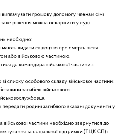
я виплачувати грошову допомогу членам сім’ї
 таке рішення можна оскаржити у суді.
нь необхідно:
 мають видати свідоцтво про смерть після
том або військовою частиною.
тися до командира військової частини з
о зі списку особового складу військової частини;
бставини загибелі військового;
 військовослужбовця.
і передати родині загиблого вказані документи у
а військової частини необхідно звернутися до
ектування та соціальної підтримки (ТЦК СП) і