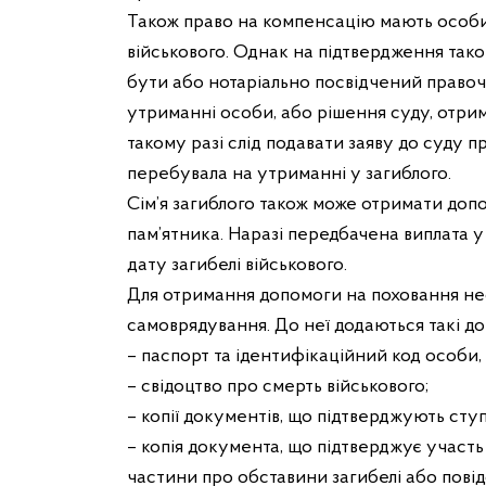
Також право на компенсацію мають особи,
військового. Однак на підтвердження так
бути або нотаріально посвідчений право
утриманні особи, або рішення суду, отр
такому разі слід подавати заяву до суду
перебувала на утриманні у загиблого.
Сім’я загиблого також може отримати до
пам’ятника. Наразі передбачена виплата у
дату загибелі військового.
Для отримання допомоги на поховання нео
самоврядування. До неї додаються такі д
– паспорт та ідентифікаційний код особи,
– свідоцтво про смерть військового;
– копії документів, що підтверджують ступ
– копія документа, що підтверджує участь 
частини про обставини загибелі або пові