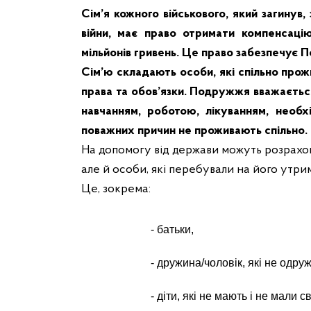
Сім’я кожного військового, який загину
війни, має право отримати компенсаці
мільйонів гривень. Це право забезпечує 
Сім’ю складають особи, які спільно прож
права та обов’язки. Подружжя вважається 
навчанням, роботою, лікуванням, необх
поважних причин не проживають спільно.
На допомогу від держави можуть розрахову
але й особи, які перебували на його утри
Це, зокрема:
- батьки,
- дружина/чоловік, які не одру
- діти, які не мають і не мали с