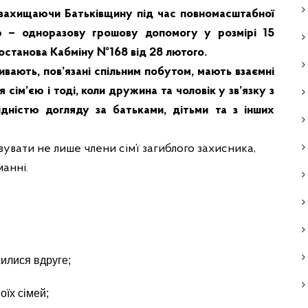
в, захищаючи Батьківщину під час повномасштабної
ю – одноразову грошову допомогу у розмірі 15
Постанова Кабміну №168 від 28 лютого.
ивають, пов’язані спільним побутом, мають взаємні
сім’єю і тоді, коли дружина та чоловік у зв’язку з
ідністю догляду за батьками, дітьми та з інших
вати не лише члени сім’ї загиблого захисника,
манні.
жилися вдруге;
воїх сімей;