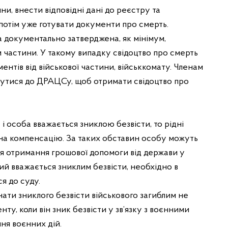
ни, внести відповідні дані до реєстру та
 потім уже готувати документи про смерть.
а документально затверджена, як мінімум,
частини. У такому випадку свідоцтво про смерть
ентів від військової частини, військкомату. Членам
рнутися до ДРАЦСу, щоб отримати свідоцтво про
і особа вважається зниклою безвісти, то рідні
на компенсацію. За таких обставин особу можуть
я отримання грошової допомоги від держави у
кий вважається зниклим безвісти, необхідно в
я до суду.
ати зниклого безвісти військового загиблим не
енту, коли він зник безвісти у зв’язку з воєнними
ння воєнних дій.