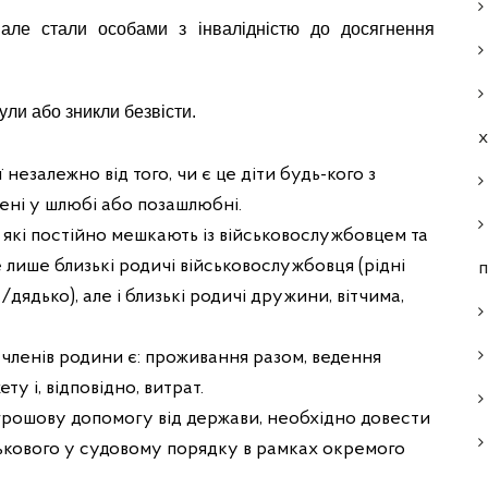
ї, але стали особами з інвалідністю до досягнення
нули або зникли безвісти.
незалежно від того, чи є це діти будь-кого з
ені у шлюбі або позашлюбні.
, які постійно мешкають із військовослужбовцем та
 лише близькі родичі військовослужбовця (рідні
п
/дядько), але і близькі родичі дружини, вітчима,
 членів родини є: проживання разом, ведення
у і, відповідно, витрат.
грошову допомогу від держави, необхідно довести
йськового у судовому порядку в рамках окремого