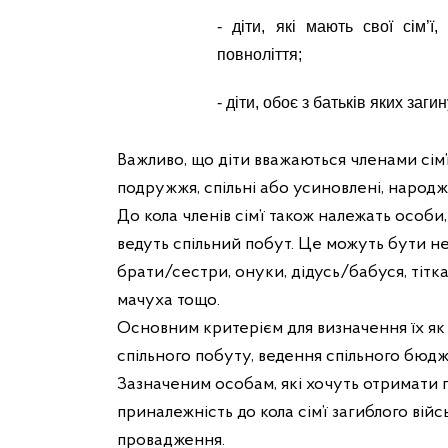
- діти, які мають свої сім’
повноліття;
- діти, обоє з батьків яких заги
Важливо, що діти вважаються членами сім’ї 
подружжя, спільні або усиновлені, народж
До кола членів сім’ї також належать особи
ведуть спільний побут. Це можуть бути не
брати/сестри, онуки, дідусь/бабуся, тітка
мачуха тощо.
Основним критерієм для визначення їх як
спільного побуту, ведення спільного бюджет
Зазначеним особам, які хочуть отримати 
приналежність до кола сім’ї загиблого ві
провадження.