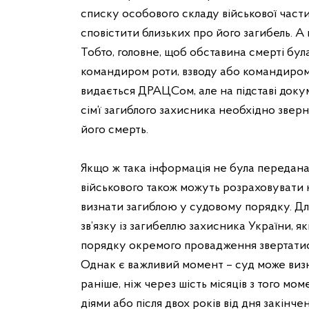
списку особового складу військової части
сповістити близьких про його загибель. А
Тобто, головне, щоб обставина смерті бул
командиром роти, взводу або командиром 
видається ДРАЦСом, але на підставі докум
сім’ї загиблого захисника необхідно зве
його смерть.
Якщо ж така інформація не була передана 
військового також можуть розраховувати 
визнати загиблою у судовому порядку. Дл
зв’язку із загибеллю захисника України, я
порядку окремого провадження звертатис
Однак є важливий момент – суд може визн
раніше, ніж через шість місяців з того мом
діями або після двох років від дня закінче