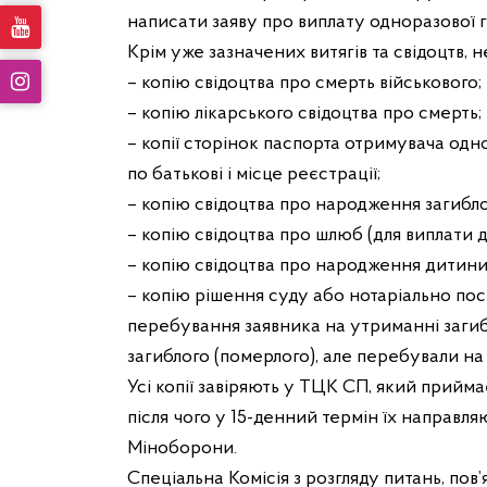
написати заяву про виплату одноразової 
Крім уже зазначених витягів та свідоцтв, 
– копію свідоцтва про смерть військового;
– копію лікарського свідоцтва про смерть;
– копії сторінок паспорта отримувача одно
по батькові і місце реєстрації;
– копію свідоцтва про народження загибло
– копію свідоцтва про шлюб (для виплати 
– копію свідоцтва про народження дитини 
– копію рішення суду або нотаріально по
перебування заявника на утриманні загибл
загиблого (померлого), але перебували на
Усі копії завіряють у ТЦК СП, який прийм
після чого у 15-денний термін їх направ
Міноборони.
Спеціальна Комісія з розгляду питань, пов