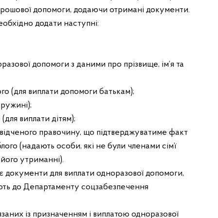
грошової допомоги, додаючи отримані документи.
необхідно додати наступні:
разової допомоги з даними про прізвище, ім’я та
го (для виплати допомоги батькам);
дружині);
(для виплати дітям);
свідченого правочину, що підтверджуватиме факт
ого (надають особи, які не були членами сім’ї
 його утриманні).
ає документи для виплати одноразової допомоги,
ляють до Департаменту соцзабезпечення
’язаних із призначенням і виплатою одноразової