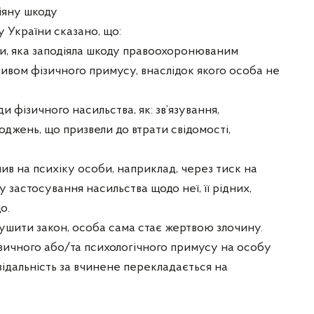
діяну шкоду
у України сказано, що:
оби, яка заподіяла шкоду правоохоронюваним
ливом фізичного примусу, внаслідок якого особа не
 фізичного насильства, як: зв’язування,
оджень, що призвели до втрати свідомості,
ив на психіку особи, наприклад, через тиск на
 застосування насильства щодо неї, її рідних,
о.
орушити закон, особа сама стає жертвою злочину.
ізичного або/та психологічного примусу на особу
овідальність за вчинене перекладається на