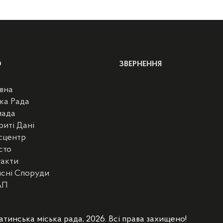
Ю
ЗВЕРНЕННЯ
вна
ка Рада
мада
риті Дані
сцентр
сто
такти
сні Споруди
АП
атинська міська рада, 2026. Всі права захищено!