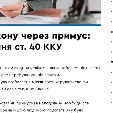
п
ки, коли людина усвідомлювала небезпечність своїх
и, але перебуваючи під впливом
ула позбавлена можливості керувати своїми
ти саме так, а не інакше.
ства чи примусу) в неподолану необхідність
творена іншою людиною, подолати яку було