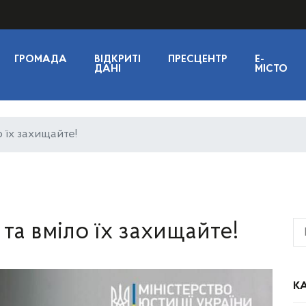
ГРОМАДА
ВІДКРИТІ
ПРЕСЦЕНТР
E-
ДАНІ
МІСТО
о їх захищайте!
 та вміло їх захищайте!
КА