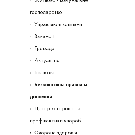
Житлово - комунальне
господарство
Управляючі компанії
Ваканcії
Громада
Актуально
Інклюзія
Безкоштовна правнича
допомога
Центр контролю та
профілактики хвороб
Охорона здоров'я