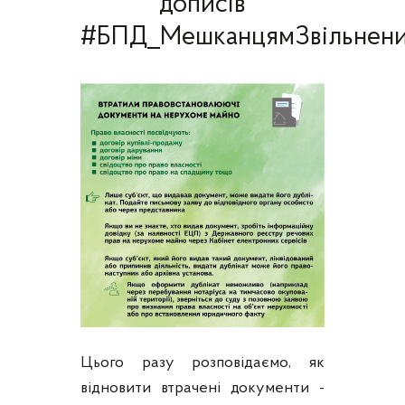
дописів
#БПД_МешканцямЗвільнени
Цього разу розповідаємо, як
відновити втрачені документи -