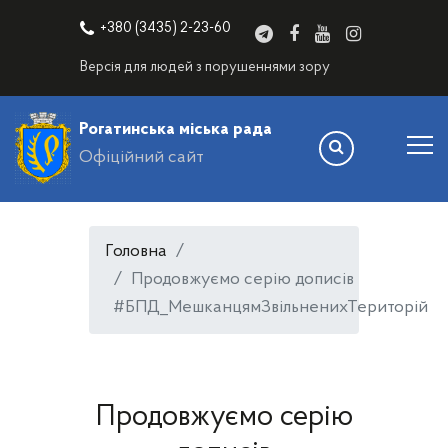
+380 (3435) 2-23-60
Версія для людей з порушеннями зору
Рогатинська міська рада
Офіційний сайт
Головна
Продовжуємо серію дописів
#БПД_МешканцямЗвільненихТериторій
Продовжуємо серію