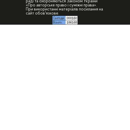
раді та охороняються Законом України
«Про авторське право і суміжні права».
При використанні матеріалів посилання на
сайт обов'язкове.